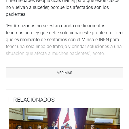
Enfermedades Neoplásicas (INEN) para que estos casos
no vuelvan a suceder, porque los afectados son los
pacientes.
“En Amazonas no se están dando medicamentos,
tenemos una ley que debe solucionar este problema. Creo
que es momento de sentarnos con el Minsa e INEN para
tener una sola línea de trabajo y brindar soluciones a una
situación que afecta a muchos pacientes”, acotó.
La legisladora de Fuerza Popular resaltó la importancia
de convenios con las autoridades locales y regionales
VER MÁS
para capacitar a sus especialistas, así como la
continuidad de la vacunación contra el virus de papiloma
humano (VPH) y la conclusión de la reglamentación del
RELACIONADOS
subsidio oncológico.
Entre tanto, la parlamentaria Hilda Portero (Acción
Popular), señaló que es importante la articulación y el
consenso entre el Minsa y el INEN respecto a la compra