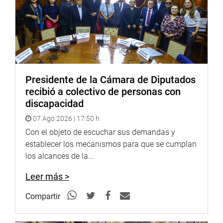
de medicamentos, ya que no puede existir más un “cuello
de botella” que solo perjudica a los más necesitados.
“Es clave que se tomen acuerdos. En el Perú nos falta
prevención, tamizajes y medicamentos contra el cáncer.
Se vive el problema de siempre y no podemos seguir así.
Hay leyes que no se cumplen y no se reglamentan, es
Presidente de la Cámara de Diputados
importante contar con representantes del INEN, Cenares y
recibió a colectivo de personas con
Digemid, además de la presencia del propio ministro de
discapacidad
Salud, César Vásquez”, destacó.
07 Ago 2026 | 17:50 h
Para la legisladora, el Perú ya no debe tener hospitales
Con el objeto de escuchar sus demandas y
repletos de pacientes con cáncer, quienes sufren por la
establecer los mecanismos para que se cumplan
falta de fármacos para su mejora.
los alcances de la...
Por su parte, el director ejecutivo de la Dirección de
Leer más >
Prevención y Control de Cáncer de la Dirección General de
Intervenciones Estratégicas en Salud Pública del Minsa,
Compartir
Víctor Palacios, señaló que el INEN es el responsable de
la compra de medicamentos y es su dirección la