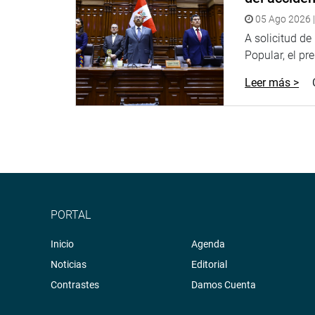
OFICINA DE COMUNICACIONES
05 Ago 2026 |
A solicitud d
Popular, el pr
Leer más >
PORTAL
Inicio
Agenda
Noticias
Editorial
Contrastes
Damos Cuenta