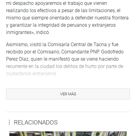
mi despacho apoyaremos el trabajo que vienen
realizando los efectivos a pesar de las limitaciones, el
mismo que siempre orientado a defender nuestra frontera
y garantizar la integridad de peruanos y extranjeros
inmigrantes», indicó.
Asimismo, visitó la Comisaría Central de Tacna y fue
recibido por el Comisario, Comandante PNP. Godofredo
Perez Díaz, quien le manifestó que se viene haciendo
recurrente en la ciudad los delitos de hurto por parte de
ciudadanos extranjeros.
«Comprobé la acumulación de vehículos a las afueras de
la comisaría bajo custodia de la Policía Nacional, a pesar
VER MÁS
que forman parte de investigaciones a cargo del
Ministerio Público. El alcalde provincial de Tacna, Julio
Medina Castro, me ratificó su compromiso de trabajar
RELACIONADOS
conjuntamente con la PNP en la lucha contra la
inseguridad».