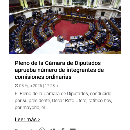
Por su parte, la legisladora Kira Alcarraz visitó el distrito
de Villa María del Triunfo, donde sostuvo una serie de
reuniones con los habitantes de diferentes asentamientos
humanos para impulsar la construcción de lozas
deportivas. «Practicar deporte inculca valores y
contribuye con la salud mental de la población, además
de generar vínculos positivos en la sociedad», dijo.
Previamente, participó en el operativo conjunto entre la
Pleno de la Cámara de Diputados
municipalidad de Villa el Salvador, Policía Nacional del
aprueba número de integrantes de
Perú y la administración del mercado de Unicachi para
comisiones ordinarias
recuperar los espacios públicos aledaños al centro de
05 Ago 2026 | 17:28 h
abastos.
El Pleno de la Cámara de Diputados, conducido
«Luego de varias semanas de coordinaciones con mi
por su presidente, Oscar Reto Otero, ratificó hoy,
despacho, se logró este operativo. Desde muy temprano,
por mayoría, el...
estuvimos con los efectivos de seguridad ciudadana a fin
de evitar que las veredas y pistas aledañas al Mercado de
Leer más >
Unicachi, sean tomadas por ambulantes, vehículos mal