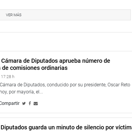
ió con Ana Cecilia Buleje Castillo y Ana Cristina Ramos Palomino,
tino, quienes le manifestaron las diversas problemáticas de su
VER MÁS
eguridad ciudadana, la falta de reforzamiento del muro de
o, refacción, señalización y limpieza del puente vehicular que
ez, presidenta del Colectivo Down Perú, Daleshka Mejía e Irma
e como objetivo lograr la inclusión social y un país con
a Cámara de Diputados aprueba número de
s de comisiones ordinarias
los Servicios de Apoyo Educativo del año 2024, además de la
 17:28 h
raciones de personas con discapacidad”, dijo.
a Cámara de Diputados, conducido por su presidente, Oscar Reto
ostuvo una reunión con Wilder Farfán Tarque, secretario general
 hoy, por mayoría, el...
es de Salud Administrativos (Fenutssa) de Piura, quien detalló
Compartir
a, legal y financiera de su pliego de legítimos reclamos ante el
diatas por parte del ente regional. Nuestro compromiso será el
Diputados guarda un minuto de silencio por vícti
 atendidas con prontitud y transparencia. A la espera de