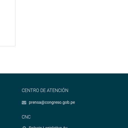
CENTRO DE ATENCIÓN
prensa@congreso.gob.pe
CNC
Palacio Legislativo Av.