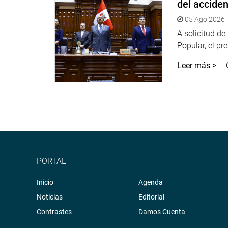
del accide
buenas noticias para el sector laboral del minister
05 Ago 2026 |
OFICINA DE COMUNICACIONES E IMAGEN INSTI
A solicitud d
Popular, el pr
Leer más >
PORTAL
Inicio
Agenda
Noticias
Editorial
Contrastes
Damos Cuenta