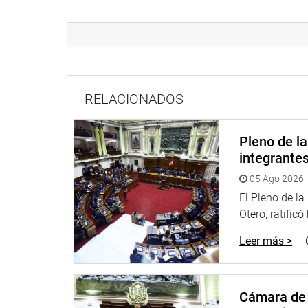
Por su parte, el legislador José Jerí Oré, se reun
regidoras de la municipalidad distrital de El Agus
jurisdicción, así como de los altos índices de ins
contención en la ribera del río; y, el mantenimient
une su distrito con el de San Juan de Lurigancho.
RELACIONADOS
Igualmente, se reunió con Gissely Alvarado Ramír
Mendoza, representantes de este colectivo que tien
Pleno de l
igualdad de oportunidades para todos.
integrante
“Dialogamos sobre el presupuesto asignado para 
05 Ago 2026 |
falta de recursos para brindar respaldo a las fede
El Pleno de l
A su turno, el legislador Bernardo Pazo Nunura, s
Otero, ratificó
de la Federación Nacional Unificada de Trabajador
Leer más >
los últimos alcances respecto a la situación técnic
Gobierno Regional de la jurisdicción.
“Son 12 mil familias que esperan respuestas inme
Cámara de 
de ser el interlocutor para que sus demandas sean