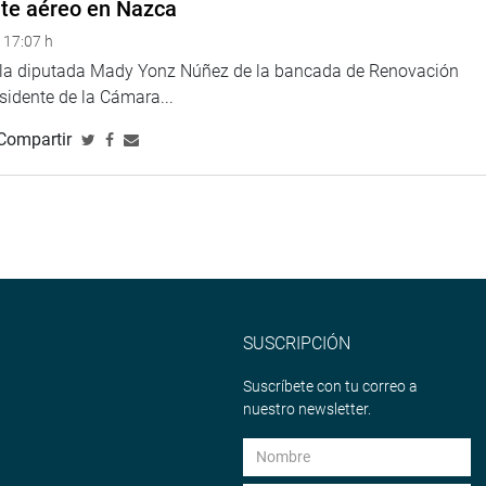
nte aéreo en Nazca
io de Salud de la región Piura”, señaló.
 17:07 h
TUCIONAL
e la diputada Mady Yonz Núñez de la bancada de Renovación
esidente de la Cámara...
Compartir
SUSCRIPCIÓN
Suscríbete con tu correo a
nuestro newsletter.