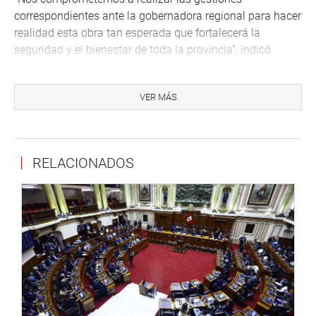
correspondientes ante la gobernadora regional para hacer
realidad esta obra tan esperada que fortalecerá la
seguridad y el bienestar de toda la provincia”, indicó.
Asimismo, sostuvo una reunión con asociaciones
animalistas de la provincia, reiterando su compromiso
VER MÁS
con la defensa y protección animal como integrante del
Bloque Parlamentario por la Defensa Animal del
Congreso.
RELACIONADOS
PIURA
En Piura, Miguel Ciccia Vásquez sostuvo una reunión en
COFOPRI junto a los directivos de la Asociación San
Francisco de Asís, la Dra. Cecilia Alberca Chuyes y el Sr.
Daniel Flores Silupú, presidente de la asociación, para
avanzar en la gestión de titularidad de sus predios,
trámite que ya viene siendo atendido por la SUNARP.