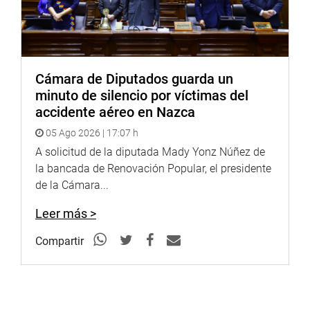
ha vuelto transnacional. Reafirmo mi compromiso de
seguir trabajando para garantizar la seguridad de
nuestros ciudadanos y de los turistas que visitan el Perú”,
manifestó Zeballos.
Cámara de Diputados guarda un
minuto de silencio por víctimas del
accidente aéreo en Nazca
05 Ago 2026 | 17:07 h
A solicitud de la diputada Mady Yonz Núñez de
la bancada de Renovación Popular, el presidente
de la Cámara...
Leer más >
Compartir
CALLAO
La congresista Noelia Herrera Medina realizó una visita