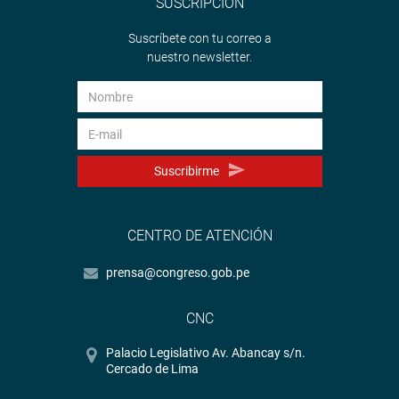
SUSCRIPCIÓN
Suscríbete con tu correo a
nuestro newsletter.
Por su parte, la congresista Patricia Chirinos Venegas se
reunió con un grupo de fisioterapeutas, destacando la
importancia de su labor en la salud y rehabilitación de
miles de peruanos.
Suscribirme
“Urge aprobar el proyecto de ley que crea el Colegio de
Fisioterapeutas del Perú, para que puedan colegiarse y
CENTRO DE ATENCIÓN
ejercer con plena autoridad profesional”, subrayó.
prensa@congreso.gob.pe
CNC
Palacio Legislativo Av. Abancay s/n.
Cercado de Lima