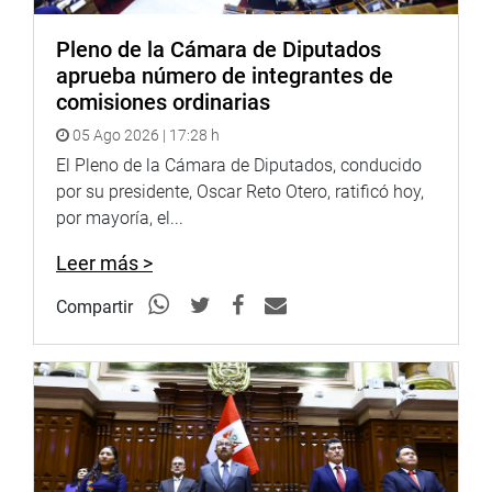
Pleno de la Cámara de Diputados
aprueba número de integrantes de
comisiones ordinarias
05 Ago 2026 | 17:28 h
El Pleno de la Cámara de Diputados, conducido
por su presidente, Oscar Reto Otero, ratificó hoy,
por mayoría, el...
Leer más >
LIMA
Compartir
El congresista Jorge Zeballos Aponte mantuvo una
reunión con el General PNP Enrique Felipe Monrroy, jefe
de la VII Región Policial, en la que abordaron la
problemática policial, la seguridad ciudadana y el control
migratorio.
“La seguridad es un desafío mundial, ya que el crimen se