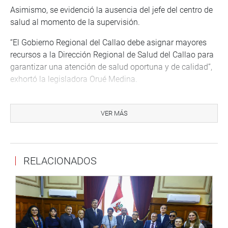
Asimismo, se evidenció la ausencia del jefe del centro de
salud al momento de la supervisión.
“El Gobierno Regional del Callao debe asignar mayores
recursos a la Dirección Regional de Salud del Callao para
garantizar una atención de salud oportuna y de calidad”,
exhortó la legisladora Orué Medina.
Lima
El congresista Guido Bellido Ugarte organizó una
VER MÁS
ceremonia de reconocimiento a los integrantes de la
Asociación Cultural Amazonas de Chumbivilcas, la cual
se realizó en el Auditorio Alberto Andrade Carmona del
RELACIONADOS
Congreso de la República.
Durante el acto, el parlamentario destacó el aporte
cultural y artístico de la asociación, subrayando la
importancia de preservar las tradiciones y expresiones
culturales como parte esencial de la identidad nacional.