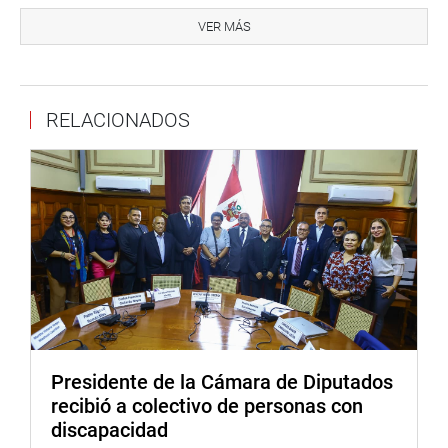
incorporación en el proyecto de Ley del Presupuesto
VER MÁS
Público para el Año Fiscal 2024 para el Ministerio de
Salud, para atender la demanda de los trabajadores
profesionales, técnicos y auxiliares de salud, ratificando
RELACIONADOS
su compromiso en apoyarlos en su gestión.
Mientras, la parlamentaria Kelly Portalatino Avalos
(Áncash), participó del IV Congreso Regional de
Trabajadores Contratados, en la región Piura, junto a
dirigentes, asociaciones, sindicatos y federaciones, donde
los servidores públicos del sector Salud hicieron saber
sobre la problemática social, económica y laboral que
vienen atravesando en la actualidad.
Los trabajadores de dicho sector, también reclaman que
se implemente los procesos de nombramiento del
Presidente de la Cámara de Diputados
personal de salud y se solucione también la problemática
recibió a colectivo de personas con
laboral de los trabajadores CAS Regular Asistencial del
discapacidad
MINSA.