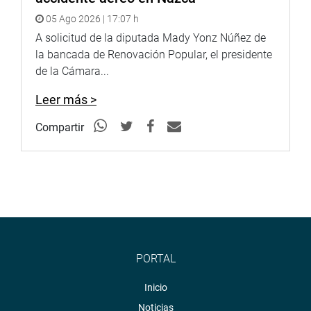
de salud y educación, así como el apoyo necesario para
05 Ago 2026 | 17:07 h
la agricultura local y mejorar la economía a través de
A solicitud de la diputada Mady Yonz Núñez de
proyectos sociales y obras de infraestructura.
la bancada de Renovación Popular, el presidente
En la misma ciudad de Arequipa, la congresista María
de la Cámara...
Agüero Gutiérrez, participó junto al grupo de
Leer más >
parlamentarios de la región Arequipa, en un encuentro
con las autoridades locales y pobladores del distrito de
Compartir
Majes, donde abordaron la problemática social y
económica de dicha localidad.
OFICINA DE COMUNICACIONES
PORTAL
Inicio
Noticias