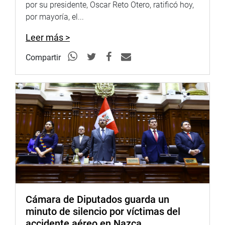
por su presidente, Oscar Reto Otero, ratificó hoy,
por mayoría, el...
Leer más >
Compartir
En Arequipa, el parlamentario Jaime Quito Sarmiento,
participó en la Feria Informativa de Orientación
Ciudadana, que se llevó a cabo en el distrito de
Paucarpata, en donde se brindó información a los
pobladores sobre los servicios públicos que brinda el
Estado, el funcionamiento de los programas sociales y
educativos del país y el Gobierno.
De igual forma, se constituyó en la localidad de Majes,
donde sostuvo un encuentro con los pobladores y las
Cámara de Diputados guarda un
organizaciones sociales, quienes le transmitieron sus
minuto de silencio por víctimas del
necesidades y requerimientos para mejorar los servicios
accidente aéreo en Nazca