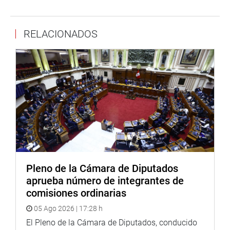
que viene realizando dicha institución científica, y de las
necesidades que requieren para mejorar su labor como
RELACIONADOS
tal.
“He tomado conocimiento del trabajo importante que
realizan en el Instituto de Ciencias, y puedo ratificar
nuestro apoyo y compromiso de trabajar leyes en
beneficio de esta institución y de la salud nacional”,
manifestó la legisladora.
Pleno de la Cámara de Diputados
aprueba número de integrantes de
comisiones ordinarias
05 Ago 2026 | 17:28 h
El Pleno de la Cámara de Diputados, conducido