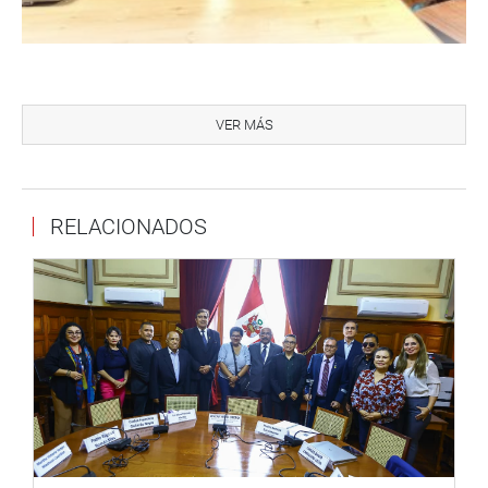
El congresista Waldemar Cerrón Rojas, en la ciudad de
Huancayo, Junín, participó de una mesa de trabajo en la
VER MÁS
EPS Sedam Huancayo, donde expuso y sostuvo un
diálogo con sus representantes, para tomar nota sobre
asuntos primordiales relacionados con la gestión y
RELACIONADOS
funcionamiento de la entidad.
En otro momento, se reunió con representantes del
Sindicato de Trabajadores de Registros Públicos
(SITRARP) del Centro del Perú, quienes expusieron su
problemática laboral y económica, así como también su
agradecimiento al Congreso de la República, por escuchar
sus demandas y apoyarlos con iniciativas legislativas
para mejorar sus condiciones laborales.
En la provincia de Aymaraes, departamento de Apurímac,