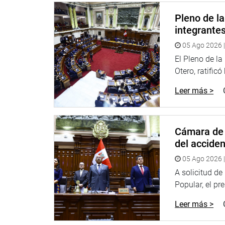
la población de escasos recursos ejecutar el proy
Pleno de l
humano.
integrante
05 Ago 2026 |
El Pleno de l
Otero, ratificó
Leer más >
Cámara de 
El legislador informó que ha coordinado con el Fo
del accide
Producción para que el consumo de la tilapia se 
05 Ago 2026 |
OFICINA DE COMUNICACIONES
A solicitud d
Popular, el pr
Leer más >