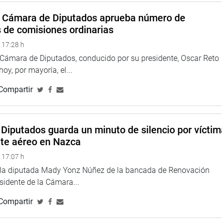
ecto para la crianza y consumo de tilapia para el consumo
a Cámara de Diputados aprueba número de
s de comisiones ordinarias
 17:28 h
a Cámara de Diputados, conducido por su presidente, Oscar Reto
 hoy, por mayoría, el...
Compartir
Diputados guarda un minuto de silencio por vícti
ndo Nacional de Desarrollo Pesquero y con el Ministerio de la
nte aéreo en Nazca
incorporado en el programa estatal «A comer pescado».
 17:07 h
e la diputada Mady Yonz Núñez de la bancada de Renovación
esidente de la Cámara...
Compartir