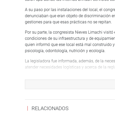
A su paso por las instalaciones del local, el cong
denunciaban que eran objeto de discriminación en 
gestiones para que esas prácticas no se repitan.
Por su parte, la congresista Nieves Limachi visitó
condiciones de su infraestructura y de equipamient
quien informó que ese local está mal construido 
psicología, odontología, nutrición y ecología.
La legisladora fue informada, además, de la necesi
atender necesidades logísticas y acerca de la regl
La congresista Limachi respondió que realizará la
Ministerio de Salud y de la Dirección Regional de
se encontraban recibiendo charlas motivacionales,
Por su parte, el congresista Luis Kamiche Morante s
gerente general y el gerente de administración y 
RELACIONADOS
Diego Cassinelli, y Pflucker, respectivamente, a q