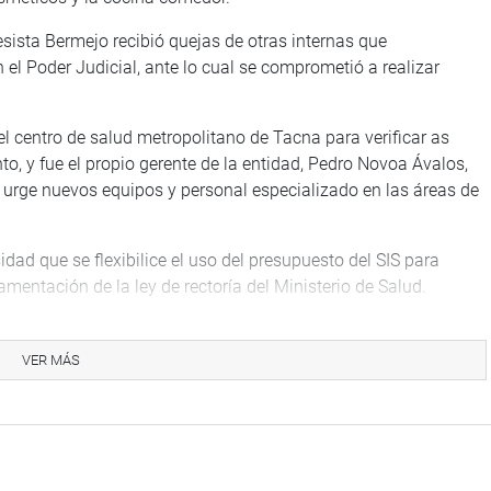
resista Bermejo recibió quejas de otras internas que
el Poder Judicial, ante lo cual se comprometió a realizar
 el centro de salud metropolitano de Tacna para verificar as
o, y fue el propio gerente de la entidad, Pedro Novoa Ávalos,
y urge nuevos equipos y personal especializado en las áreas de
dad que se flexibilice el uso del presupuesto del SIS para
amentación de la ley de rectoría del Ministerio de Salud.
s gestiones correspondientes ante las autoridades del
 Salud y, aprovechó la presencia de pacientes gestantes quienes
VER MÁS
 que el Congreso aprobó la ley para favorecerlas.
e dirigió a la región La Libertad, para entrevistarse con el
finanzas de la empresa Consorcio Transportadora Salaverry,
uienes explicó ampliamente los beneficios que significarían para