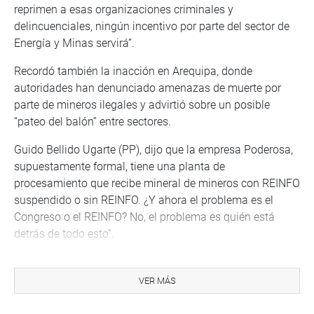
reprimen a esas organizaciones criminales y
delincuenciales, ningún incentivo por parte del sector de
Energía y Minas servirá”.
Recordó también la inacción en Arequipa, donde
autoridades han denunciado amenazas de muerte por
parte de mineros ilegales y advirtió sobre un posible
“pateo del balón” entre sectores.
Guido Bellido Ugarte (PP), dijo que la empresa Poderosa,
supuestamente formal, tiene una planta de
procesamiento que recibe mineral de mineros con REINFO
suspendido o sin REINFO. ¿Y ahora el problema es el
Congreso o el REINFO? No, el problema es quién está
detrás de todo esto”.
Bellido pidió que se exija a la empresa entregar
información detallada sobre sus relaciones contractuales
VER MÁS
y solicitó la creación de una comisión especial con
facultades para fiscalizar las acciones del Estado en la