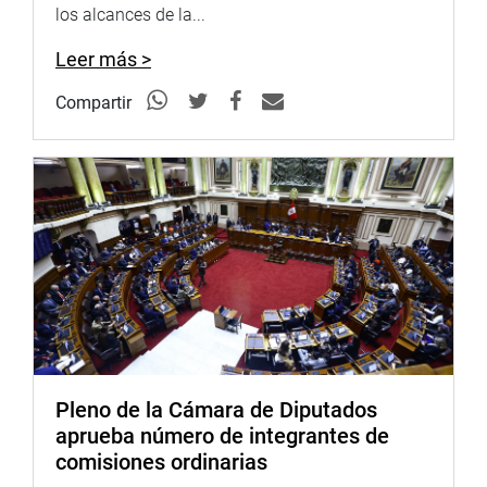
técnicos en cargos claves. Sobre la paralización, advirtió
los alcances de la...
su impacto:
Leer más >
Pasión Dávila Atanasio (BS) cuestionó duramente al
Ejecutivo por la falta de un plan social ante la suspensión
Compartir
de la actividad minera en Pataz. “Miles de familias
dependen exclusivamente de la pequeña minería, y el
Estado les ha quitado el pan de la boca por 30 días, sin
ningún plan de contingencia social.
Denunció el abandono de los departamentos en materia
de infraestructura vial. “Las carreteras están en pésimas
condiciones, no solo en Pataz, también en todo el Perú.
En mi región, la carretera de Pasco a Huánuco está
destruida, pese a que la minera Nexa opera al costado, y
nadie dice nada”, expresó.
Pleno de la Cámara de Diputados
Propuso la creación de una comisión especial del
aprueba número de integrantes de
Congreso que investigue la situación de las grandes
comisiones ordinarias
mineras. “Es hora de sincerar las cosas, saber quiénes