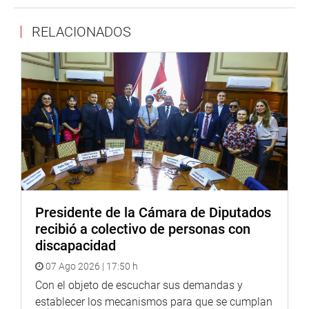
zona:
RELACIONADOS
Cruz Zeta Chunga (FP) planteó una acción directa de
fiscalización por parte de la comisión, proponiendo un
viaje a la zona afectada para conocer la situación de
primera mano. “Nuestro trabajo es fiscalizar in situ. Le
pido al presidente de la Comisión que podamos viajar a
Pataz para verificar la realidad y actuar con mayor
conocimiento”.
Carlos Alva Rojas (AP) criticó la decisión del Poder
Ejecutivo de paralizar la actividad en Pataz por 30 días y
cuestionó la reciente visita de la presidenta Dina Boluarte.
Presidente de la Cámara de Diputados
“Bajó del avión, se fue directamente a La Poderosa y
recibió a colectivo de personas con
regresó a Lima sin escuchar al pueblo. ¿Así se toman
discapacidad
decisiones en un país democrático?”, se preguntó.
07 Ago 2026 | 17:50 h
También alertó sobre la corrupción en las direcciones
Con el objeto de escuchar sus demandas y
regionales de Energía y Minas y pidió funcionarios
establecer los mecanismos para que se cumplan