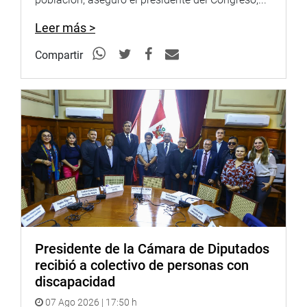
Leer más >
Compartir
Amazonas
Por su parte, la legisladora Mery Infantes Castañeda
sostuvo una reunión con los directores de los niveles
primario y secundario en la institución educativa San
Francisco, La Peca, Bagua, donde se discutieron las
preocupaciones actuales.
Presidente de la Cámara de Diputados
recibió a colectivo de personas con
“Se expresó el compromiso de gestionar el apoyo
discapacidad
necesario para mejorar la infraestructura y adquirir
07 Ago 2026 | 17:50 h