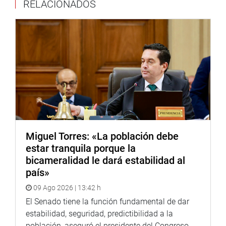
RELACIONADOS
este diálogo, abordaron la preocupación sobre esta
situación.
Asimismo, destacaron la necesidad de implementar y
adecuar rápidamente el reglamento de la Ley 31854, Ley
que modifica el artículo 1 de la Ley 28667, Ley que
declara la reversión de predios rústicos al dominio del
Estado, adjudicados a título oneroso con fines agrarios,
ocupados por asentamientos humanos.
“Esta medida ofrece una solución alternativa y nos
Miguel Torres: «La población debe
permite avanzar de manera efectiva en el proceso de
estar tranquila porque la
formalización. Juntos, trabajaremos por el bienestar y la
bicameralidad le dará estabilidad al
legalidad de nuestros pueblos”, apuntó la legisladora.
país»
09 Ago 2026 | 13:42 h
El Senado tiene la función fundamental de dar
estabilidad, seguridad, predictibilidad a la
población, aseguró el presidente del Congreso,...