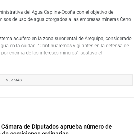
ministrativa del Agua Caplina-Ocoña con el objetivo de
ermisos de uso de agua otorgados a las empresas mineras Cerro
istema acuífero en la zona suroriental de Arequipa, considerado
agua en la ciudad. “Continuaremos vigilantes en la defensa de
, por encima de los intereses mineros”, sostuvo el
VER MÁS
 asamblea pública convocada por la Comunidad Campesina y la
én asistieron representantes del gobierno regional, autoridades
 Pampa Puquio-Padre Rumi-Paucará y vecinos de la zona.
tió a subsanar deficiencias en infraestructura y conexiones
e la empresa anunció que, cumplido ese plazo, retomará el
a Cámara de Diputados aprueba número de
s de comisiones ordinarias