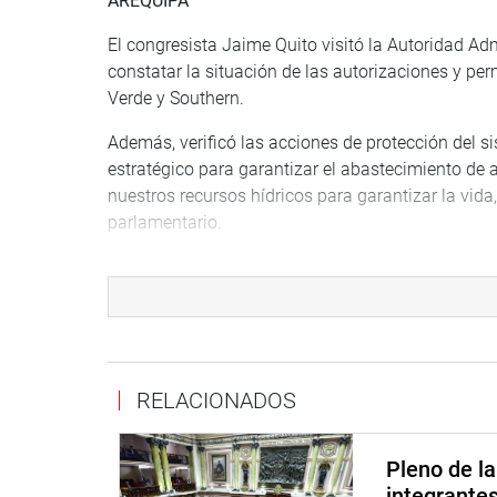
AREQUIPA
El congresista Jaime Quito visitó la Autoridad Ad
constatar la situación de las autorizaciones y p
Verde y Southern.
Además, verificó las acciones de protección del s
estratégico para garantizar el abastecimiento de 
nuestros recursos hídricos para garantizar la vida
parlamentario.
HUANCAVELICA
El congresista Alfredo Pariona participó en una
Municipalidad Distrital de Paucará, a la que tambi
locales, la empresa constructora de la carretera
RELACIONADOS
Durante la reunión, la municipalidad se comprome
domiciliarias en un plazo de 30 días, mientras qu
asfaltado.
Pleno de l
integrante