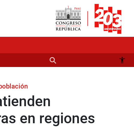
 población
atienden
ras en regiones