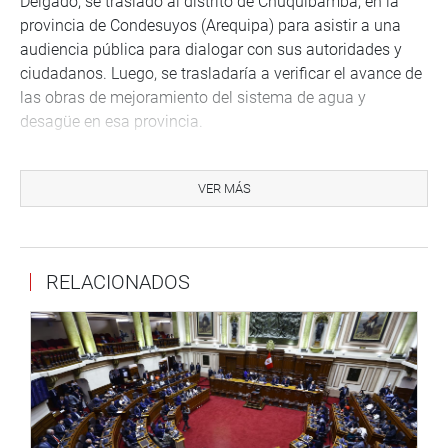
Delgado, se trasladó al distrito de Chuquibamba, en la
provincia de Condesuyos (Arequipa) para asistir a una
audiencia pública para dialogar con sus autoridades y
ciudadanos. Luego, se trasladaría a verificar el avance de
las obras de mejoramiento del sistema de agua y
desagüe en esa provincia.
También tiene previsto dialogar con los representantes
del Programa Agro Ideas y Agro Rural en Condesuyo y
VER MÁS
Castilla; y de los proyectos Rio Arma y APTAR en
Huancaqui-Castilla.
Entretanto, el congresista Diego Bazán Calderón, inició la
RELACIONADOS
Semana de Representación en su circunscripción
electoral de Trujillo (La Libertad) donde se reunió con los
integrantes de la Compañía de Bomberos Laredo N° 188,
y cuya sede se levanta en un terreno perteneciente a la
empresa azucarera Laredo.
«Seguiremos trabajando por el bienestar de nuestra