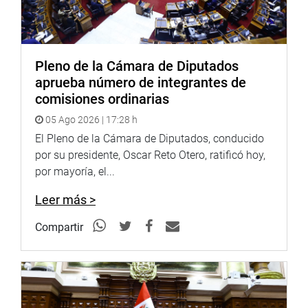
comunidad», dijo el congresista al dar cuenta que una vez
que concluya el trámite del traspaso de la propiedad del
terreno, se permitirá contar con un local adecuado para
los bomberos voluntarios.
Pleno de la Cámara de Diputados
aprueba número de integrantes de
OFICINA DE COMUNICACIONES
comisiones ordinarias
05 Ago 2026 | 17:28 h
El Pleno de la Cámara de Diputados, conducido
por su presidente, Oscar Reto Otero, ratificó hoy,
por mayoría, el...
Leer más >
Compartir