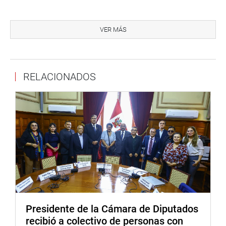
En un momento, la legisladora expresó su saludo al
distrito de Zaña, por el 458.º aniversario de su creación
VER MÁS
política, sector creado con el nombre de Villa Santiago de
Miraflores de Zaña.
“Saludo al alcalde distrital Luis Rolando Urbina Andonaire
RELACIONADOS
y por su intermedio a sus regidores, personales
administrativos, autoridades políticas, policiales y
eclesiásticas, a los representantes de la sociedad civil, y a
la población en general, deseándoles éxitos en los años
venideros en bien del distrito y la región”, expresó.
Por su lado, el congresista Diego Bazán Calderón informó
que se encuentra en su región visitando diversas zonas
del departamento La Libertad.
“Iniciamos esta Semana de Representación. Seguimos
recorriendo las provincias de nuestra región para atender
Presidente de la Cámara de Diputados
la problemática de cada lugar, y trabajar de manera
recibió a colectivo de personas con
articulada en las posibles soluciones, que permitirán el