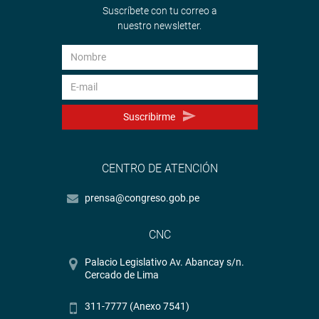
expresó.
Suscríbete con tu correo a
nuestro newsletter.
OFICINA DE COMUNICACIONES E IMAGEN
INSTITUCIONAL
Suscribirme
CENTRO DE ATENCIÓN
prensa@congreso.gob.pe
CNC
Palacio Legislativo Av. Abancay s/n.
Cercado de Lima
311-7777 (Anexo 7541)