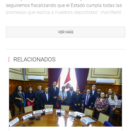
seguiremos fiscalizando que el Estado cumpla todas las
promesas que realiza a nuestros deportistas”, manifestó.
PUNO
VER MÁS
Su colega de bancada, Rosselli Amuruz Dulanto,
acompañó a los alcaldes distritales Jesús Quispe
Mamani, de la Municipalidad de Cabanillas de la
provincia de San Román; y a Edwin Coaquira Ticona, de
RELACIONADOS
la comuna de Vilque de la provincia de Puno, a una
reunión con el viceministro de Vivienda, David Ramos y el
director ejecutivo del programa Nuestras Ciudades, José
Carlos Panta.
“Estas zonas enfrentan graves inundaciones debido a
lluvias torrenciales, causando la pérdida de viviendas,
cultivos y ganado. Logramos el compromiso de una
intervención con maquinaria en el más breve plazo para
atender esta emergencia”, anotó Amuruz.