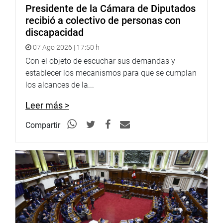
Presidente de la Cámara de Diputados
recibió a colectivo de personas con
discapacidad
07 Ago 2026 | 17:50 h
Con el objeto de escuchar sus demandas y
establecer los mecanismos para que se cumplan
los alcances de la...
Leer más >
Compartir
SAN MARTÍN
Por su parte, la congresista Karol Paredes Fonseca hizo
una visita de fiscalización a los proyectos productivos
impulsados por DEVIDA, como en lanzamiento de la
actividad del Cacao en el caserío de Cruz Pampa, distrito