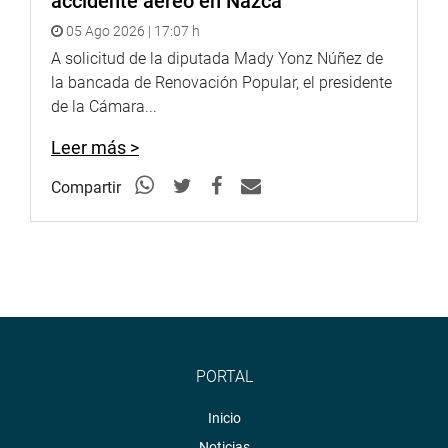
accidente aéreo en Nazca
equipamiento”, dijo la legisladora.
05 Ago 2026 | 17:07 h
A solicitud de la diputada Mady Yonz Núñez de
Tras el diálogo sostenido con el director del nosocomio,
la bancada de Renovación Popular, el presidente
equipo técnico y tras recorrer sus instalaciones, Camones
de la Cámara...
Soriano asumió el compromiso de apoyarlos en múltiples
gestiones que permitirán mejorar la atención a
Leer más >
asegurados en la región.
Compartir
Asimismo, para asegurar la permanencia de los
establecimientos de salud implementados por
Reconstrucción con Cambios en Pomabamba, Recuay y
Yungay.
PIURA
La Semana de Representación fue la oportunidad para
que el congresista Manuel García Correa reafirmará su
PORTAL
compromiso para que 92 asentamientos humanos
Inicio
cuenten con el servicio de agua y desagüe.
Noticias