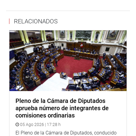
legisladora.
Así también la legisladora escuchó a los pobladores de
RELACIONADOS
La Cría – pampa La Victoria en Pátapo quienes
expusieron su problemática relacionada a la paralización
de la construcción de pistas y la demora en la entrega de
la I.E. 10075 María Teresa Montalvo García.
“Como presidenta de la Comisión de Vivienda y
Construcción me comprometo a interceder ante las
autoridades respectivas para su apoyo”, fue el
compromiso de la legisladora.
Posteriormente, la congresista sostuvo una reunión de
Pleno de la Cámara de Diputados
trabajo con el jefe de la II Macro Región Policial
aprueba número de integrantes de
Lambayeque, general PNP Zenón Loayza Díaz y el jefe de
comisiones ordinarias
la Región PNP, coronel Jorge Quiroz Grosso.
05 Ago 2026 | 17:28 h
Expresaron su preocupación por la seguridad ciudadana
El Pleno de la Cámara de Diputados, conducido
e índices de criminalidad. “El compromiso es trabajar de