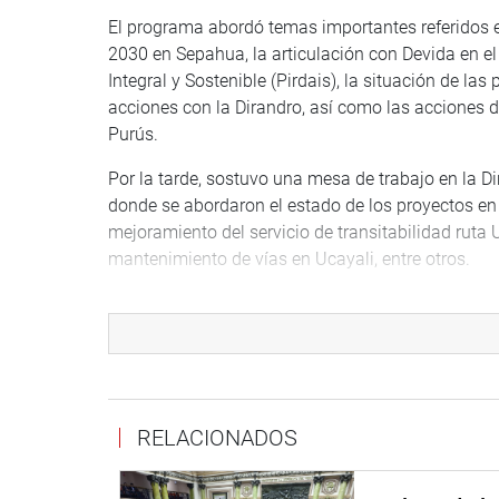
El programa abordó temas importantes referidos en
2030 en Sepahua, la articulación con Devida en e
Integral y Sostenible (Pirdais), la situación de las 
acciones con la Dirandro, así como las acciones d
Purús.
Por la tarde, sostuvo una mesa de trabajo en la 
donde se abordaron el estado de los proyectos en e
mejoramiento del servicio de transitabilidad ruta
mantenimiento de vías en Ucayali, entre otros.
ICA
El también presidente de la Comisión Especial d
con la pandemia de COVID-19, Raúl Doroteo Carba
COER en ICA, para sostener una reunión con el coo
conocer los trabajos que vienen realizando ante e
RELACIONADOS