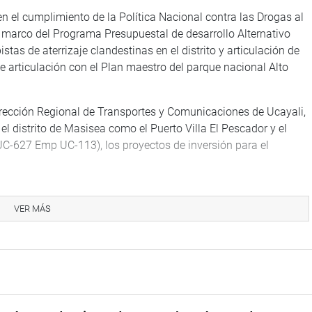
 el cumplimiento de la Política Nacional contra las Drogas al
l marco del Programa Presupuestal de desarrollo Alternativo
pistas de aterrizaje clandestinas en el distrito y articulación de
e articulación con el Plan maestro del parque nacional Alto
Dirección Regional de Transportes y Comunicaciones de Ucayali,
l distrito de Masisea como el Puerto Villa El Pescador y el
 UC-627 Emp UC-113), los proyectos de inversión para el
VER MÁS
e Seguimiento a Emergencias y Gestión de Riesgos relacionados
jo, llegó al Centro de Operaciones Emergencia Regional –
rdinador Ricardo Enrique Guillén Balbín con el propósito de
l fenómeno de El Niño.