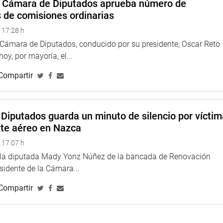
a Cámara de Diputados aprueba número de
s de comisiones ordinarias
 17:28 h
a Cámara de Diputados, conducido por su presidente, Oscar Reto
 hoy, por mayoría, el...
Compartir
Diputados guarda un minuto de silencio por vícti
los Molinos, junto a su alcalde, Jorge Daniel Pérez Hernández
nte aéreo en Nazca
el río Ica, en previsión a posibles desbordes ante la llegada
 17:07 h
e la diputada Mady Yonz Núñez de la bancada de Renovación
esidente de la Cámara...
 Espinoza Vargas, llegó hasta Huarmey y fiscalizó la
Compartir
ra, sobre todo en el cumplimiento de los plazos para que, en un