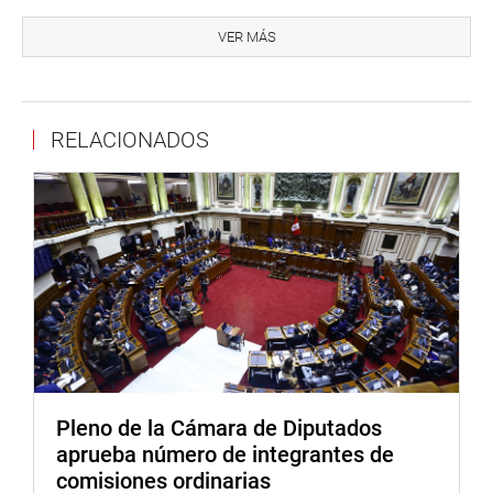
El congresista Luis Aragón Carreño encabezó una jornada
técnica en la Gerencia Regional de Salud del Cusco
VER MÁS
(GERESA), donde se presentó el Plan de Operatividad del
Hospital Antonio Lorena, cuya obra alcanza un 54 % de
avance y se proyecta entregar en diciembre de 2025.
RELACIONADOS
Durante el encuentro, se destacó la necesidad de
garantizar el financiamiento para el personal
especializado y fortalecer la coordinación entre el
Gobierno Regional, el Ministerio de Salud y el esquema
G2G con Francia, encargado de la supervisión e
implementación tecnológica. El nuevo Hospital Antonio
Lorena será el primer hospital digital y con certificación
LEED del sur peruano, un modelo de sostenibilidad y
eficiencia en salud pública.
Asimismo, el parlamentario desarrolló una Mesa Técnica
de Trabajo sobre la Ley 32131, que impulsa la
Pleno de la Cámara de Diputados
implementación del Geoparque del Glaciar Quelccaya,
aprueba número de integrantes de
promoviendo el turismo sostenible, la investigación
comisiones ordinarias
científica y la conservación ambiental en Cusco y Puno.