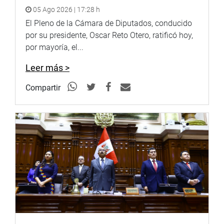
05 Ago 2026 | 17:28 h
El Pleno de la Cámara de Diputados, conducido
por su presidente, Oscar Reto Otero, ratificó hoy,
por mayoría, el...
Leer más >
Compartir
UCAYALI
El congresista Elvis Vergara Mendoza realizó una jornada
de fiscalización en el centro de Pucallpa, junto a
representantes del MINCETUR y del Gobierno Regional,