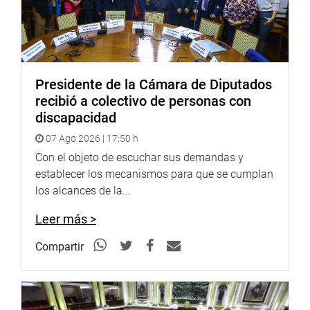
Presidente de la Cámara de Diputados
recibió a colectivo de personas con
discapacidad
07 Ago 2026 | 17:50 h
El parlamentario explicó a través de sus redes sociales,
Con el objeto de escuchar sus demandas y
que la obra impulsará el desarrollo económico de esa
establecer los mecanismos para que se cumplan
región, además garantizará la seguridad y mejorará el
los alcances de la...
acceso vial para todos los ciudadanos.
Leer más >
“Desde nuestro despacho, siempre estaremos firmes en
defender a nuestros hermanos ancashinos. Seguimos
Compartir
trabajando juntos por un mejor futuro para todos”,
puntualizó.