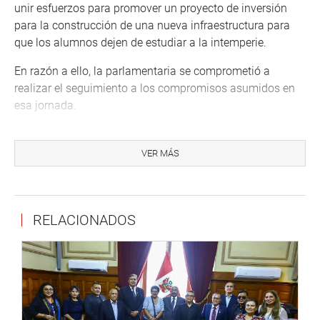
unir esfuerzos para promover un proyecto de inversión
para la construcción de una nueva infraestructura para
que los alumnos dejen de estudiar a la intemperie.
En razón a ello, la parlamentaria se comprometió a
realizar el seguimiento a los compromisos asumidos en
esa jornada.
ÁNCASH
Darwin Espinoza Vargas, saludó la visita del ministro de
VER MÁS
Transportes y Comunicaciones al departamento de
Áncash, quién acudió con el propósito de solucionar las
demandas relacionadas con las vías de acceso para los
RELACIONADOS
pueblos del sur, centros poblados y anexos que colindan
con la Vía de Evitamiento en Chimbote.