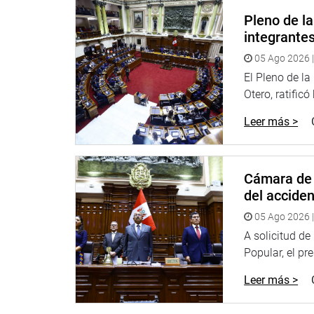
atraviesa el país, y cuando el Gobierno está traba
Pleno de l
plantee el cambio del ministro del sector, con ar
integrante
“Dejen trabajar a los ministros y al Gobierno”, afir
05 Ago 2026 |
Por su lado, el congresista Elvis Vergara Mendoza
El Pleno de l
mayor de los esfuerzos para ponernos de acuerdo y
Otero, ratificó
desarrollo de un país.
Leer más >
Destacó el trabajo del primer quinquenio de Alber
en “un gobierno de maestros” la esperanza de me
impune el castigo a los responsables de la filtraci
Cámara de 
del accide
También, consideró que el caso ensombrece el pr
con la debida severidad y que lo podría hacer pas
05 Ago 2026 |
A solicitud d
Por su parte, el parlamentario Wilmar Elera García
Popular, el pr
Educación, pero que políticamente no tuvo la rea
de la prueba.
Leer más >
“Ojalá, el ministro anule inmediatamente la prueb