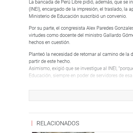
La bancada de Perú Libre pidió, además, que se inv
(INEI), encargado de la impresión, el traslado, la a
Ministerio de Educación suscribió un convenio.
Por su parte, el congresista Alex Paredes Gonzales
virtudes como docente del ministro Gallardo Góme
hechos en cuestión.
Planteó la necesidad de retornar al camino de la 
partir de este hecho.
Asimismo, exigió que se investigue al INEI, “porq
Educación, siempre en poder de servidores de esa i
En esa línea se pronunciaron, además, sus colegas
Atanacio, Katy Ugarte Mamani, Víctor Cutipa Cca
demandaron drásticas sanciones para quienes filtr
Empero, también hubo quienes cuestionaron que s
y desgastar al Gobierno.
RELACIONADOS
La parlamentaria Isabel Cortez Aguirre (JP) consi