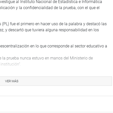
estigue al Instituto Nacional de Estadística e Informática
plicación y la confidencialidad de la prueba, con el que el
 (PL) fue el primero en hacer uso de la palabra y destacó las
z, y descartó que tuviera alguna responsabilidad en los
descentralización en lo que corresponde al sector educativo a
ue la prueba nunca estuvo en manos del Ministerio de
nstitución”.
 Guido Bellido Ugarte, Alfredo Pariona Sinche, Pasión Dávila
ma y Jorge Marticorena Mendoza, entre otros, quienes
VER MÁS
aron el contenido de la prueba y el solucionario respectivo.
e use a Gallardo Gómez como “chivo expiatorio” para debilitar
deró que en medio de una situación delicada por la que