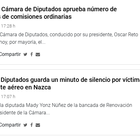
jando por el retorno de las clases en forma presencial, se
a Cámara de Diputados aprueba número de
gumentos que no son serios.
s de comisiones ordinarias
mó.
 17:28 h
 (AP) consideró que es un sentimiento generalizado “hacer el
a Cámara de Diputados, conducido por su presidente, Oscar Reto
 sacar adelante la salud y la educación”, importantes en el
 hoy, por mayoría, el...
Compartir
to Fujimori en la infraestructura de la educación y demandó que
jorar la educación se está esfumando. Pidió que no quede
ón de la prueba.
Diputados guarda un minuto de silencio por vícti
nte aéreo en Nazca
estigio de docente de Gallardo Gómez por no haber actuado
ible de una eventual censura.
 17:07 h
e la diputada Mady Yonz Núñez de la bancada de Renovación
 (SP) dijo que nadie duda de la capacidad del titular de
esidente de la Cámara...
cción que debió tener, en forma inmediata, después de la toma
Compartir
a y no solo la suspenda, como lo han informado a través de