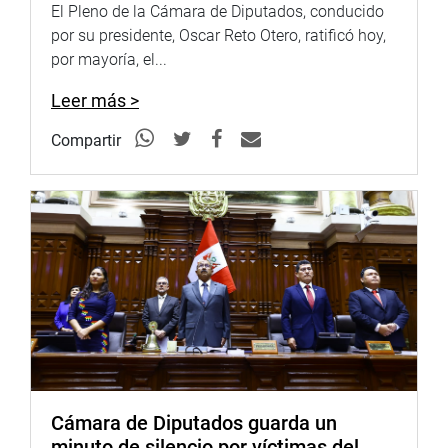
Presupuesto para el año fiscal 2025, con el fin de
El Pleno de la Cámara de Diputados, conducido
garantizar la continuidad del financiamiento de los
por su presidente, Oscar Reto Otero, ratificó hoy,
proyectos de mejoramiento de pistas y veredas en el
por mayoría, el...
pueblo joven Santa Rosa, en la provincia de Lambayeque.
Leer más >
Por su parte, la legisladora Francis Paredes Castro (PP)
propuso la inclusión de disposiciones complementarias
Compartir
finales en el Proyecto de Ley de Presupuesto 2025,
solicitando la aprobación de nuevos montos en la escala
del incentivo único CAFAE para los trabajadores
administrativos del sector educación de Ucayali, Atalaya
y Padre Abad, especialmente para aquellos que laboran
en zonas alejadas donde el costo de vida es más alto que
en la ciudad.
La parlamentaria María Acuña Peralta (APP) solicitó la
autorización para concertar operaciones de
endeudamiento público dirigidas a mejorar las
inversiones en los establecimientos penitenciarios.
Cámara de Diputados guarda un
minuto de silencio por víctimas del