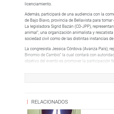
licenciamiento.
Además, participará de una audiencia con la comu
de Bajo Biavo, provincia de Bellavista para toma
La legisladora Sigrid Bazán (CD-JPP), representan
animal”, una organización animalista y rescatista
sociedad civil como de las distintas instancias de
La congresista Jessica Córdova (Avanza País), rep
Binomio de Cambio” la cual contará con autoridade
objetivo del evento es promover la participación f
Córdova estará acompañada, además, por sus col
tercera vicepresidenta del Congreso y Norma Yarr
El parlamentario Luis Aragón Carreño (Acción Pop
trabajo con la Mancomunidad Municipal del valle S
de la obra “Mejoramiento del puente carrozable e
RELACIONADOS
La legisladora Patricia Chirinos (Avanza País), rep