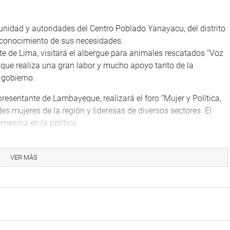
nidad y autoridades del Centro Poblado Yanayacu, del distrito
r conocimiento de sus necesidades.
te de Lima, visitará el albergue para animales rescatados “Voz
 que realiza una gran labor y mucho apoyo tanto de la
 gobierno.
resentante de Lambayeque, realizará el foro “Mujer y Política,
s mujeres de la región y lideresas de diversos sectores. El
emenina en la política.
egas de bancada y representantes de Lima, Rosselli Amuruz,
ow.
VER MÁS
ular), representante de Cusco, sostendrá una reunión de
agrado de los Incas y participará en la inauguración e inicio
ntre las comunidades de Palomar y Tiaparo”.
resentante del Callao se traslada, hoy, a la selva para realizar