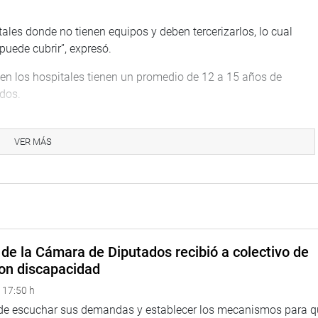
les donde no tienen equipos y deben tercerizarlos, lo cual
uede cubrir”, expresó.
en los hospitales tienen un promedio de 12 a 15 años de
dos.
 magnéticos, ecógrafos, rayos X mamógrafos, entre otros, no
 con la famosa tercerización alquilando equipos en mal
VER MÁS
ia de FONAFE, dijo que entre sus funciones está aprobar el
s y las normas de gestión de las empresas.
 Perupetro, EsSalud, Banco de la Nación, Agrobanco y Sedapal,
de la Cámara de Diputados recibió a colectivo de
on discapacidad
TUCIONAL
 17:50 h
 de escuchar sus demandas y establecer los mecanismos para 