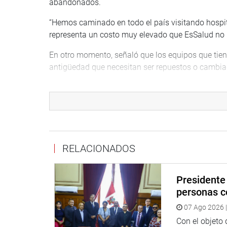
abandonados.
“Hemos caminado en todo el país visitando hospita
representa un costo muy elevado que EsSalud no p
En otro momento, señaló que los equipos que tien
antigüedad que necesitan ser repuestos o cambia
“Los equipamientos como tomógrafos, resonadores
funcionan y no es posible que EsSalud se endeude
estado”, señaló.
Por su parte, Dolly Rodriguez Olórtegui, funcionar
presupuesto consolidado de las empresas pública
RELACIONADOS
“Las empresas bajo la supervisión de FONAFE son
entre otras”, precisó.
Presidente 
personas c
OFICINA DE COMUNICACIONES E IMAGEN INSTI
07 Ago 2026 |
Con el objeto