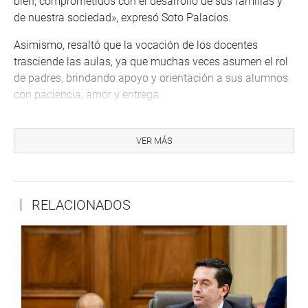
bien, comprometidos con el desarrollo de sus familias y
de nuestra sociedad», expresó Soto Palacios.
Asimismo, resaltó que la vocación de los docentes
trasciende las aulas, ya que muchas veces asumen el rol
de padres, brindando apoyo y orientación a sus alumnos
con paciencia, amor y entrega.
«Su sacrificio deja una huella imborrable en cada
estudiante, impactando sus vidas de manera profunda y
VER MÁS
duradera», añadió.
Finalmente, el congresista recordó con gratitud a los
maestros que marcaron su vida y formación, destacando
RELACIONADOS
en especial a su gran maestro del distrito de Acoria, Félix
Quispe Ortiz, a quien lleva siempre en su corazón por los
valores y enseñanzas que le inculcó.
OFICINA DE COMUNICACIONES E IMAGEN
INSTITUCIONAL