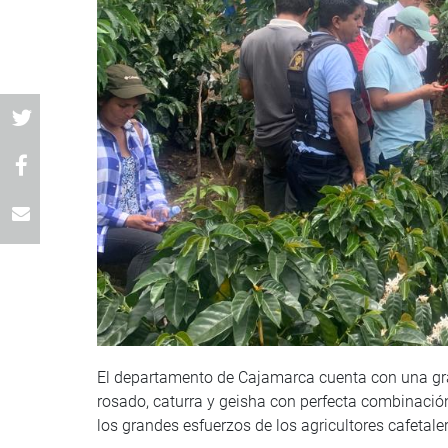
El departamento de Cajamarca cuenta con una gra
rosado, caturra y geisha con perfecta combinació
los grandes esfuerzos de los agricultores cafetale