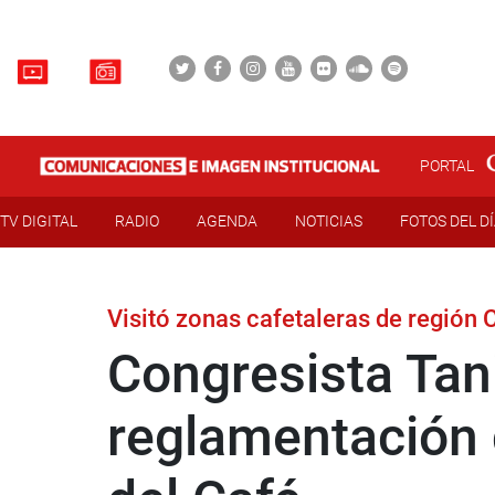
PORTAL
TV DIGITAL
RADIO
AGENDA
NOTICIAS
FOTOS DEL D
Visitó zonas cafetaleras de región
Congresista Tan
reglamentación d