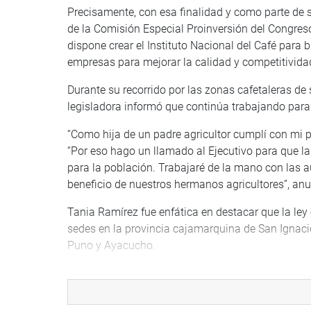
Precisamente, con esa finalidad y como parte de su
de la Comisión Especial Proinversión del Congres
dispone crear el Instituto Nacional del Café para b
empresas para mejorar la calidad y competitivida
Durante su recorrido por las zonas cafetaleras de
legisladora informó que continúa trabajando para
“Como hija de un padre agricultor cumplí con mi pal
“Por eso hago un llamado al Ejecutivo para que la 
para la población. Trabajaré de la mano con las
beneficio de nuestros hermanos agricultores”, anu
Tania Ramírez fue enfática en destacar que la ley 
sedes en la provincia cajamarquina de San Ignaci
Puno y Ayacucho.
Con tal motivo, la parlamentaria recorrió los case
Ignacio, acompañada de funcionarios del Instituto
de Ciencia, Tecnología e Innovación Tecnológica 