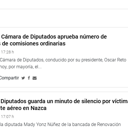
a Cámara de Diputados aprueba número de
s de comisiones ordinarias
 17:28 h
a Cámara de Diputados, conducido por su presidente, Oscar Reto
 hoy, por mayoría, el...
Compartir
 El Milagro resaltó la presencia de la congresista Ramírez y de
 preocupación de que viene cultivando la semilla de café sin un
Diputados guarda un minuto de silencio por vícti
os problemas creados por las plagas que afectan los cultivos.
nte aéreo en Nazca
 17:07 h
luarte, se acuerde del agricultor porque los cafetaleros de esta
ultor
e la diputada Mady Yonz Núñez de la bancada de Renovación