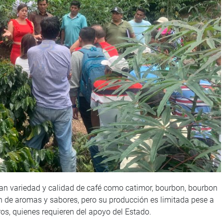
n variedad y calidad de café como catimor, bourbon, bourbon
n de aromas y sabores, pero su producción es limitada pese a
ros, quienes requieren del apoyo del Estado.