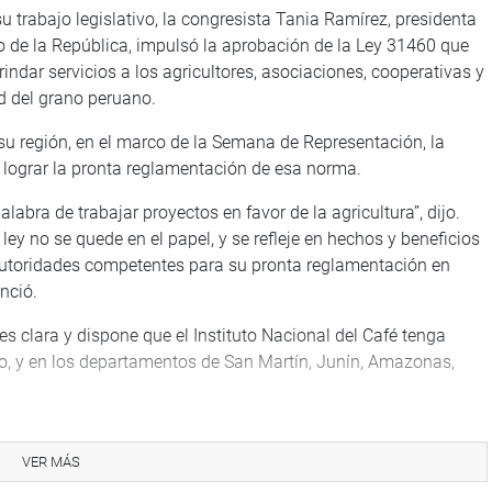
 trabajo legislativo, la congresista Tania Ramírez, presidenta
o de la República, impulsó la aprobación de la Ley 31460 que
rindar servicios a los agricultores, asociaciones, cooperativas y
d del grano peruano.
 su región, en el marco de la Semana de Representación, la
 lograr la pronta reglamentación de esa norma.
abra de trabajar proyectos en favor de la agricultura”, dijo.
ley no se quede en el papel, y se refleje en hechos y beneficios
 autoridades competentes para su pronta reglamentación en
nció.
es clara y dispone que el Instituto Nacional del Café tenga
o, y en los departamentos de San Martín, Junín, Amazonas,
ríos de Alto El Milagro y San José de la provincia de San
 Nacional de Innovación Agraria (INIA), del Consejo Nacional
VER MÁS
(CONCYTEC) y del Ministerio de la Producción, para conversar