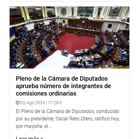
“Nos alegra el fortalecimiento de las actividades de los
productores del campo, ya que se busca mejorar los
emprendimientos productivos y mejorar la economía de
los lugareños”, dijo la legisladora al tiempo de resaltar
que se trata de un trabajo articulado entre autoridades
ediles y funcionarios de Estado.
Lima, 29 de abril de 2021
Pleno de la Cámara de Diputados
PRENSA-CONGRESO
aprueba número de integrantes de
comisiones ordinarias
05 Ago 2026 | 17:28 h
El Pleno de la Cámara de Diputados, conducido
por su presidente, Oscar Reto Otero, ratificó hoy,
por mayoría, el...
Leer más >