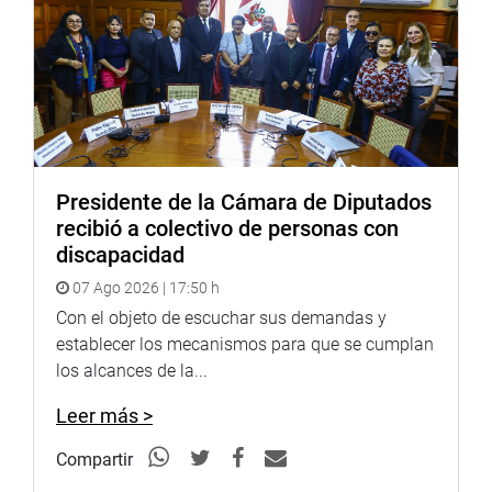
Presidente de la Cámara de Diputados
recibió a colectivo de personas con
discapacidad
CONGRESISTA LUSMILA PÉREZ
07 Ago 2026 | 17:50 h
Por su lado, la congresista Lusmila Pérez (APP) participó
Con el objeto de escuchar sus demandas y
en la ceremonia protocolar donde se puso en marcha el
establecer los mecanismos para que se cumplan
proyecto “Mejoramiento de los servicios de apoyo en la
los alcances de la...
cadena productiva del cacao en la margen izquierda del
Leer más >
río Huallaga en el distrito de José Crespo y Castillo,
provincia de Leoncio Prado, Huánuco”. También,
Compartir
participaron funcionarios de Devida.