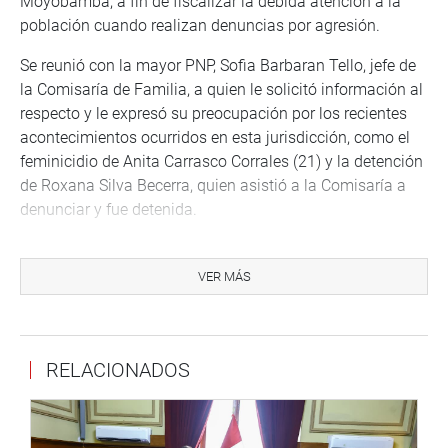
Moyobamba, a fin de fiscalizar la debida atención a la
población cuando realizan denuncias por agresión.
Se reunió con la mayor PNP, Sofia Barbaran Tello, jefe de
la Comisaría de Familia, a quien le solicitó información al
respecto y le expresó su preocupación por los recientes
acontecimientos ocurridos en esta jurisdicción, como el
feminicidio de Anita Carrasco Corrales (21) y la detención
de Roxana Silva Becerra, quien asistió a la Comisaría a
denunciar y fue detenida.
Santillana dijo que se le indicó que la información ha sido
remitida al departamento de investigación criminal en
VER MÁS
conjunto con la Fiscalía, a fin de que se realicen las
investigaciones pertinentes.
RELACIONADOS