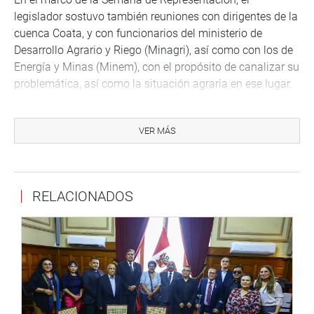
legislador sostuvo también reuniones con dirigentes de la
cuenca Coata, y con funcionarios del ministerio de
Desarrollo Agrario y Riego (Minagri), así como con los de
Energía y Minas (Minem), con el propósito de canalizar su
problemática, así como la situación agraria en ese lugar.
“Mi compromiso es con la población, mi deber es seguir
trabajando para fortalecer la descentralización, la salud,
VER MÁS
la agricultura, la educación y la cultura de Puno”, señaló el
parlamentario.
Cabe señalar, que la reunión fue gestionada por el
RELACIONADOS
congresista Ramos Zapana desde hace dos semanas
cuando recibió la visita, en Lima, de los alcaldes de los
distritos afectados.
PRENSA-CONGRESO