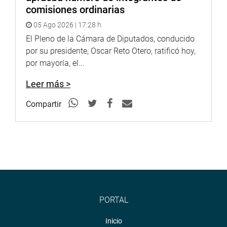
sesiones se realizarán los miércoles en el horario de 2:00
comisiones ordinarias
p.m. a 4:00 p.m.
05 Ago 2026 | 17:28 h
OFICINA DE COMUNICACIONES E IMAGEN
El Pleno de la Cámara de Diputados, conducido
INSTITUCIONAL
por su presidente, Oscar Reto Otero, ratificó hoy,
por mayoría, el...
Leer más >
Compartir
PORTAL
Inicio