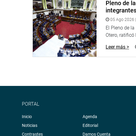
Pleno de l
integrante
05 Ago 2026 |
El Pleno de l
Otero, ratificó
Leer más >
PORTAL
Inicio
Agenda
Noticias
Editorial
Contrastes
Damos Cuenta