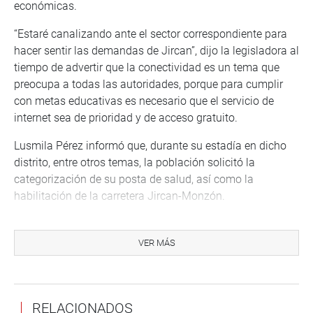
económicas.
“Estaré canalizando ante el sector correspondiente para
hacer sentir las demandas de Jircan”, dijo la legisladora al
tiempo de advertir que la conectividad es un tema que
preocupa a todas las autoridades, porque para cumplir
con metas educativas es necesario que el servicio de
internet sea de prioridad y de acceso gratuito.
Lusmila Pérez informó que, durante su estadía en dicho
distrito, entre otros temas, la población solicitó la
categorización de su posta de salud, así como la
habilitación de la carretera Jircan-Monzón.
ESCUELA DE CAFÉ EN CHAUPIYACU
VER MÁS
La legisladora también visitó la planta de procesamiento
de café en Chaupiyacu, localidad ubicada en el
productivo Valle del Monzón.
RELACIONADOS