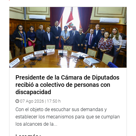
Presidente de la Cámara de Diputados
recibió a colectivo de personas con
discapacidad
07 Ago 2026 | 17:50 h
Informó que en ella han perfilado instalar la escuela del
Con el objeto de escuchar sus demandas y
café, con la finalidad de orientar y capacitar al productor
establecer los mecanismos para que se cumplan
para que se pueda comercializar el producto café, así
los alcances de la...
como la realización de la cata de este. Además, esta
actividad impulsará el desarrollo de los caficultores de la