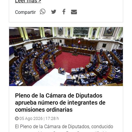
Leer más >
zona.
Compartir
“Parte de la cadena de producción (de la planta), muestra
un ambiente para la producción de café liofilizado,
incomparable, porque mantiene la textura, aroma y
sabor”, sostuvo la congresista.
OFICINA DE COMUNICACIONES
Pleno de la Cámara de Diputados
aprueba número de integrantes de
comisiones ordinarias
05 Ago 2026 | 17:28 h
El Pleno de la Cámara de Diputados, conducido