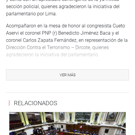
sección policial, quienes agradecieron la iniciativa del
parlamentario por Lima.
Acompañaron en la mesa de honor al congresista Cueto
Aservi el coronel PNP (r) Benedicto Jiménez Baca y el
coronel Carlos Zapata Fernández, en representación de la
Dirección Contra el Terrorismo – Dircote, quienes
agradecieron la iniciativa del parlamentario.
Tomaron la palabra, además, la presidenta de la
Asociación GEIN histórico, Elena Vadillo Carrillo; y el
VER MÁS
exministro del Interior, general PNP (r) Carlos Morán Soto.
OFICINA DE COMUNICACIONES E IMAGEN
INSTITUCIONAL
RELACIONADOS