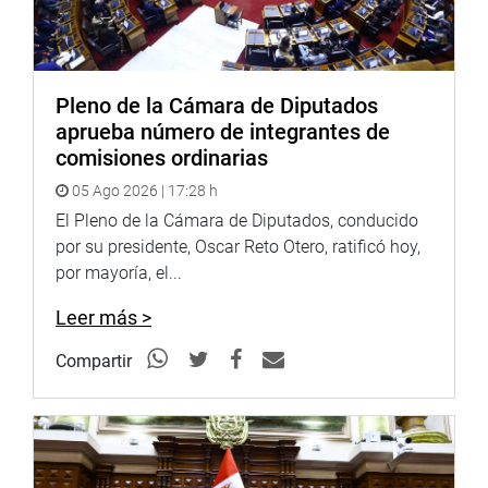
no solo sea para Ocobamba, sino también para los
lugares que están en la cuenca del Vraem porque en esa
zona hay mucha inseguridad”, expresó.
Pleno de la Cámara de Diputados
En la sesión, autoridades y población en general tuvieron
aprueba número de integrantes de
la oportunidad de exponer sus necesidades,
comisiones ordinarias
preocupaciones y propuestas para el progreso de su
localidad.
05 Ago 2026 | 17:28 h
El Pleno de la Cámara de Diputados, conducido
OFICINA DE COMUNICACIONES E IMAGEN
por su presidente, Oscar Reto Otero, ratificó hoy,
INSTITUCIONAL
por mayoría, el...
Leer más >
Compartir