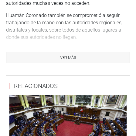
autoridades muchas veces no acceden.
Huamán Coronado también se comprometió a seguir
trabajando de la mano con las autoridades regionales,
distritales y locales, sobre todos de aquellos lugares a
donde sus autoridades no llegan.
“Seguiremos trabajando para el desarrollo sostenible de
los pueblos del Vraem”, expresó.
VER MÁS
A su turno, el alcalde de la Municipalidad distrital de
Ocobamba, Henry Vilches Arango, calificó de histórico el
desarrollo de la sesión de la Comisión Vraem. Dijo que el
RELACIONADOS
compromiso del parlamentario coadyuvará a que los
proyectos que se encuentran paralizados puedan
encaminarse.
“Agradezco la decisión que se ha tomado, es importante
hacer hincapié a las obras que venimos encaminando
desde la comuna. Espero que este apoyo del congresista