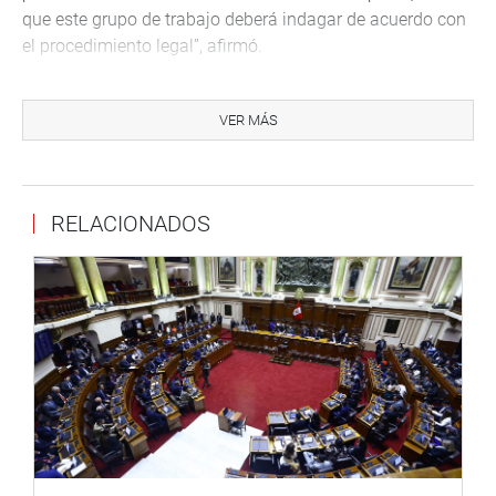
que este grupo de trabajo deberá indagar de acuerdo con
el procedimiento legal”, afirmó.
Finalmente, agradeció a sus colegas por la confianza
otorgada señalando que continuará con el trabajo de su
VER MÁS
colega Alejandro Aguinaga Recuenco (FP).
“Así como impulsamos normas y representamos a la
población, no debemos olvidar que la fiscalización es
RELACIONADOS
también un compromiso que requiere de nosotros”,
puntualizó.
OFICINA DE COMUNICACIONES