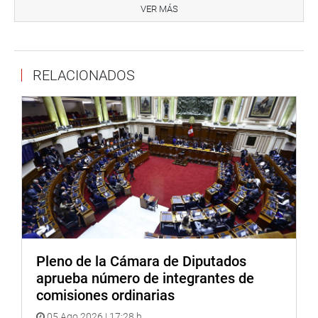
afecta a estas comunidades, lo que implica abordar sus
VER MÁS
demandas históricas. Aquí no vamos a mirar colores
políticos, acá vamos a trabajar en favor de estos
pueblos”, manifestó el parlamentario.
RELACIONADOS
Asimismo, puso énfasis en la importancia de trabajar en
conjunto y con políticas claras para atender estas
necesidades y mejorar la situación de los pueblos.
En otro momento, a propuesta de la presidencia, se
aprobó que las sesiones del grupo de trabajo se realicen
los días martes a las 16.00 horas.
Cabe señalar que el proceso de elección fue conducido
por el parlamentario Isaac Mita Alanoca (PL), quien
propuso que este acto sea por lista cerrada y votación
nominal. No hubo oposición.
Pleno de la Cámara de Diputados
aprueba número de integrantes de
OFICINA DE COMUNICACIONES E IMAGEN
comisiones ordinarias
INSTITUCIONAL
05 Ago 2026 | 17:28 h