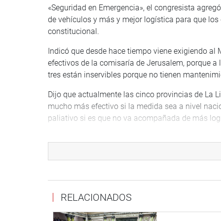
«Seguridad en Emergencia», el congresista agregó 
de vehículos y más y mejor logística para que los
constitucional.
Indicó que desde hace tiempo viene exigiendo al M
efectivos de la comisaría de Jerusalem, porque a l
tres están inservibles porque no tienen mantenimi
Dijo que actualmente las cinco provincias de La L
mucho más efectivo si la medida sea a nivel nacio
paliativo si es que no va acompañada de más logí
«En La Libertad, solamente existen poco más de c
policía no puede atender todas las emergencias. P
parte del Ministerio del Interior, poco se puede 
y otros implementos mínimos para disuadir algún 
parlamentario.
RELACIONADOS
El congresista Bazán informó que incluso los alum
uniformes de reglamento, a pesar que están próximo