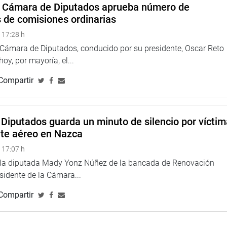
a Cámara de Diputados aprueba número de
ado por el Ministerio del Interior para que tengan todos sus
s de comisiones ordinarias
o se ven resultados», denunció.
 17:28 h
iana Gonzáles Delgado, cumplió su rol de actividades de la
a Cámara de Diputados, conducido por su presidente, Oscar Reto
 varios colegios de su región natal, como, por ejemplo, el I.E.
 hoy, por mayoría, el...
n el distrito de Cotahuasi, en La Unión. Y se dio con la
 años de funcionamiento, carece del sistema de internet.
Compartir
Diputados guarda un minuto de silencio por vícti
nte aéreo en Nazca
 17:07 h
e la diputada Mady Yonz Núñez de la bancada de Renovación
esidente de la Cámara...
Compartir