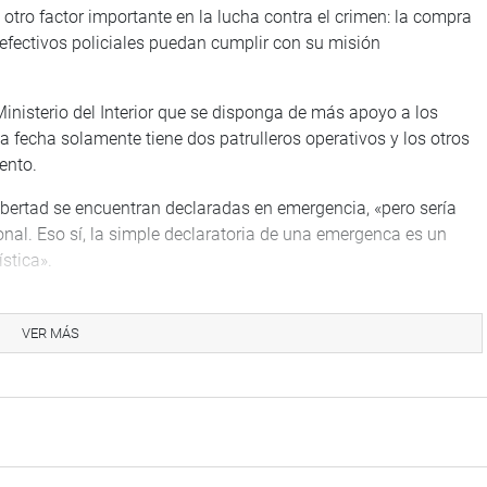
otro factor importante en la lucha contra el crimen: la compra
 efectivos policiales puedan cumplir con su misión
inisterio del Interior que se disponga de más apoyo a los
a fecha solamente tiene dos patrulleros operativos y los otros
ento.
ibertad se encuentran declaradas en emergencia, «pero sería
nal. Eso sí, la simple declaratoria de una emergenca es un
stica».
ien efectivos para una población de 120 mil personas. La
uede tener mucha voluntad, pero si no recibe el apoyo por
VER MÁS
hacer. He visitado otras comisarías y tampoco tienen armamento
hecho que altere la seguridad ciudadana”, expresó el
nos de la Escuela Técnico Superior de la PNP, no tienen sus
s a salir a las calles. «Cuando ingresan a la escuela, ellos