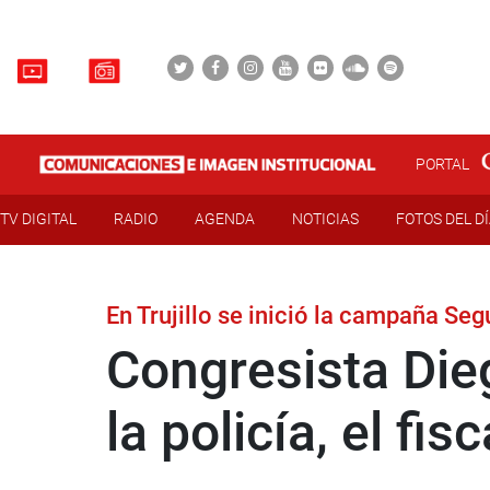
PORTAL
TV DIGITAL
RADIO
AGENDA
NOTICIAS
FOTOS DEL D
En Trujillo se inició la campaña Se
Congresista Die
la policía, el fisc