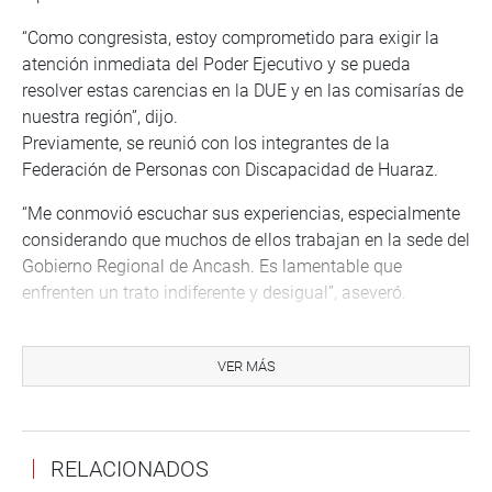
“Como congresista, estoy comprometido para exigir la
atención inmediata del Poder Ejecutivo y se pueda
resolver estas carencias en la DUE y en las comisarías de
nuestra región”, dijo.
Previamente, se reunió con los integrantes de la
Federación de Personas con Discapacidad de Huaraz.
“Me conmovió escuchar sus experiencias, especialmente
considerando que muchos de ellos trabajan en la sede del
Gobierno Regional de Ancash. Es lamentable que
enfrenten un trato indiferente y desigual”, aseveró.
Afirmó que alza su voz de protesta para hacer valer la Ley
29973, Ley General de la Persona con Discapacidad que
VER MÁS
establece que todas las instituciones públicas deben
contratar personas con discapacidad en una proporción
no inferior al 5 % de su personal.
RELACIONADOS
“Es hora de que se cumpla y se garantice la inclusión en