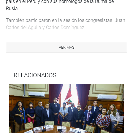
país en el Perú y con sus homólogos de la Duma de
Rusia.
También participaron en la sesión los congresistas Juan
Carlos del Aguila y Carlos Domínguez.
Forman parte de la Liga los congresistas Luciana león
(CPA), Marisol Espinoza (APP), Víctor García Belaunde
VER MÁS
(AP), Julio Rosas (APP), María Foronda (FA), Richard
Acuña (APP), Edwin Donayre (APP), entre otros.
RELACIONADOS
PRENSA CONGRESO
Puede encontrar más información en nuestra página web
y redes sociales.
http://www.congreso.gob.pe/