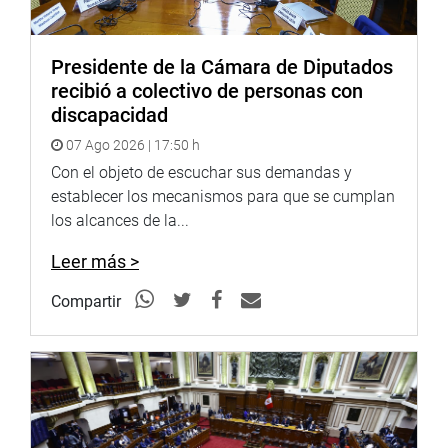
Facebook:
https://www.facebook.com/congresoperu
Twitter:
https://twitter.com/congresoperu
Presidente de la Cámara de Diputados
<https://twitter.com/congresoperu>
recibió a colectivo de personas con
discapacidad
Youtube:
http://www.youtube.com/congresoperu
07 Ago 2026 | 17:50 h
<http://www.youtube.com/congresoperu>
Con el objeto de escuchar sus demandas y
Soundcloud:
https://soundcloud.com/radiocongreso
establecer los mecanismos para que se cumplan
<https://soundcloud.com/radiocongreso>
los alcances de la...
Sistema de Archivo Fotográfico (SAF):
Leer más >
http://www4.congreso.gob.pe/fotografia.asp
Compartir