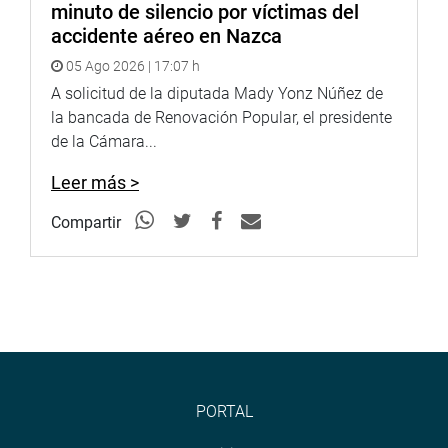
la conducción el vicepresidente Jorge Montoya Manrique
minuto de silencio por víctimas del
y en la secretaría Carlos Alva Rojas.
accidente aéreo en Nazca
OFICINA DE COMUNICACIONES E IMAGEN
05 Ago 2026 | 17:07 h
INSTITUCIONAL
A solicitud de la diputada Mady Yonz Núñez de
la bancada de Renovación Popular, el presidente
de la Cámara...
Leer más >
Compartir
PORTAL