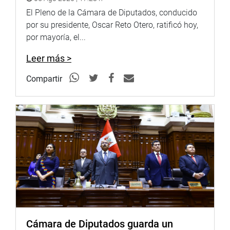
Mathews Salazar indicó que se estima que en el 2025 se
El Pleno de la Cámara de Diputados, conducido
trabajen con todas las regiones.
por su presidente, Oscar Reto Otero, ratificó hoy,
por mayoría, el...
En cuanto al impacto social, dijo el ministro, se ha llegado
a 150 organizaciones: 63 cooperativas, 36 asociaciones y
Leer más >
41 empresas en cuanto a tipo de organizaciones; y se ha
beneficiado a 10 mil familias.
Compartir
Luego de las consultas y solicitud de precisiones
realizadas por los congresistas Jorge Montoya Manrique
(RP) y Hernando Guerra García Campos (FP), el
funcionario aseguró que se piensa en otros rubros, como
metalmecánica, artesanías, se ha ingresado a textiles
(hay un plan piloto con Gamarra), pesca para consumo
humano, y otros 14 rubros.
Finalmente, la congresista Amuruz Dulanto informó a los
miembros de la Comisión Especial Mientras dure su
permanencia en la Mesa Directiva del Congreso, asumirá
Cámara de Diputados guarda un