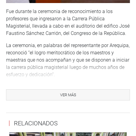
Fue durante la ceremonia de reconocimiento a los
profesores que ingresaron a la Carrera Pública
Magisterial, llevada a cabo en el auditorio del edifico José
Faustino Sánchez Carrión, del Congreso de la República.
La ceremonia, en palabras del representante por Arequipa,
reconoció “el logro meritocrático de los maestros y
maestras que nos acompañan y que se disponen a iniciar
la carrera pública magisterial luego de muchos años de
esfuerzo y dedicación”.
Una ceremonia que “es la valoración de lo que significa
nuestra profesión (de docente), para aquellos que
VER MÁS
empiezan a trabajar en la que se ha dicho que es la
profesión más humana y más humanizante”.
Paredes Gonzales también recordó sus primeros años de
RELACIONADOS
docente, “en tiempos diferentes a los suyos, en esos
tiempos no habían los proceso evaluativos que existen