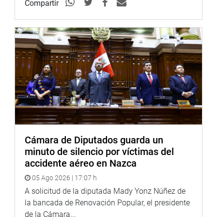
Servicios y por todos los años laborados.
Compartir
En la ceremonia participaron la congresista Elizabeth
Medina Hermosilla (BMCN); el decano regional de Lima
Metropolitana del Colegio de Profesores, Hannower Vela
Vásquez; y la vicedecana del Colegio de Profesores del
Perú, Violeta Espinoza Luján.
OFICINA DE COMUNICACIONES E IMAGEN
INSTITUCIONAL
Cámara de Diputados guarda un
minuto de silencio por víctimas del
accidente aéreo en Nazca
05 Ago 2026 | 17:07 h
A solicitud de la diputada Mady Yonz Núñez de
la bancada de Renovación Popular, el presidente
de la Cámara...