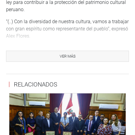
ley para contribuir a la protección del patrimonio cultural
peruano.
“(..) Con la diversidad de nuestra cultura, vamos a trabajar
con gran espíritu como representante del pueblo”, expresó
Alex Flores.
El parlamentario Elías Avalos pidió programar sesiones
descentralizadas en Nazca, Ica, por su gran historia y
VER MÁS
patrimonio cultural, y por su arquitectura, como las
pirámides de Cahuachi.
En la sesión, los congresistas coincidieron en la
RELACIONADOS
necesidad de velar por los afectados de la pandemia, en
especial por el sector de trabajadores que se dedican a
las artes plásticas, escénicas, culturales y otros.
OFICINA DE COMUNICACIONES