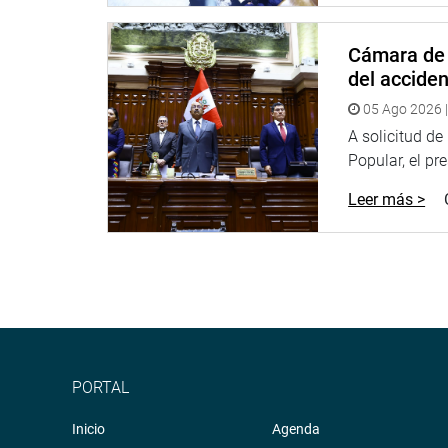
PRENSA-CONGRESO-24-4-18
Cámara de 
Puede encontrar más información en nuestra pági
del accide
http://www.congreso.gob.pe/
05 Ago 2026 |
Facebook:
https://goo.gl/s5t7XN
A solicitud d
Popular, el pr
Twitter:
https://goo.gl/iMywRR
YouTube:
https://goo.gl/VBXBNk
Leer más >
Soundcloud:
https://soundcloud.com/radiocongr
Sistema de Archivo Fotográfico (SAF):
http://www
http://www4.congreso.gob.pe/heraldo/index.asp
fotografia.congreso.gob.pe
PORTAL
Inicio
Agenda