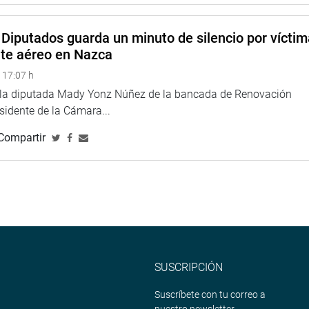
Diputados guarda un minuto de silencio por vícti
na web y redes sociales.
nte aéreo en Nazca
 17:07 h
e la diputada Mady Yonz Núñez de la bancada de Renovación
esidente de la Cámara...
Compartir
eso
<
https://soundcloud.com/radiocongreso
>
4.congreso.gob.pe/fotografia.asp
SUSCRIPCIÓN
Suscríbete con tu correo a