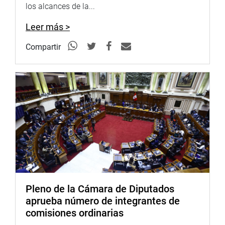
los alcances de la...
se había tomado la decisión de invitar a aquellas
personas por considerar que era muy necesario
Leer más >
escucharlos y conocer sus puntos de vista en temas
como la concertación de precios, la regulación y el acceso
Compartir
de la población a mejores servicios de salud. Sostuvo
que, de lo allí tratado, él informará oportunamente al
pleno de la Comisión que preside.
Gonzales y el congresista Gílbert Violeta subrayaron la
preocupación de ese grupo dictaminador por la salud
pública y el acceso de la ciudadanía a los medicamentos.
Violeta expresó que se había acordado citar a la ministra
de Salud, Patricia García Funegra, para que informe sobre
la política regulatoria de precios.
Pleno de la Cámara de Diputados
Informaron que este tipo de hechos ocurrió también en
aprueba número de integrantes de
Chile, y por ello es fácil de suponer que aquí se haya dado
comisiones ordinarias
mucho antes de conocerse las últimas denuncias.