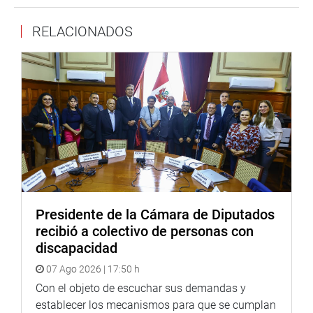
del acceso de la población a los servicios de salud y de
RELACIONADOS
los medicamentos.
Aparte de los mencionados estuvieron también Wálter
Curioso Vílchez, de la Superintendencia de Servicios de
Salud (SUSALUD), y Ana María León Aguirre, decana del
Colegio Químico Farmacéutico de Lima. Ellos también se
refirieron al tema. El primero, desde un carácter
eminentemente legalista e institucional, en tanto que la
segunda refirió que el caso podría darse a través de las
boticas, pero no de las farmacias en las que trabajan sus
colegas profesionales.
Presidente de la Cámara de Diputados
recibió a colectivo de personas con
discapacidad
AGENDA
07 Ago 2026 | 17:50 h
“Este es un tema que se encuentra en la agenda política y
Con el objeto de escuchar sus demandas y
nos preocupa sobremanera”, comentó el presidente de la
establecer los mecanismos para que se cumplan
Comisión, legislador Juan Gonzales Ardiles. Añadió que