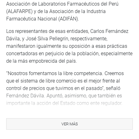
Asociación de Laboratorios Farmacéuticos del Perú
(ALAFARPE) y de la Asociación de la Industria
Farmacéutica Nacional (ADIFÁN).
Los representantes de esas entidades, Carlos Fernández
Dávila, y José Silva Pellegrín, respectivamente,
manifestaron igualmente su oposición a esas prácticas
concertadoras en perjuicio de la población, especialmente
de la más empobrecida del país.
“Nosotros fomentamos la libre competencia. Creemos
que el sistema de libre comercio es el mejor frente al
control de precios que tuvimos en el pasado”, señaló
Fernández Dávila. Apuntó, asimismo, que también es
importante la acción del Estado como ente regulador.
“Nosotros estamos en desacuerdo con esa concertación
de precios”, comentó, a su vez, José Enrique Silva. Refirió
VER MÁS
que se trataba de un caso propio de la actividad
regulatoria, pero que eso no debe estar dentro del terreno