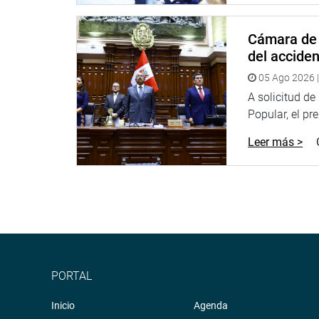
crecer y así mejorar juntos Estado, ciudanía, y los
Cámara de 
Su finalidad es generar mecanismos de interrelació
del accide
nuevas herramientas tecnológicas para un mejor 
05 Ago 2026 |
A los participantes se les planteó los desafíos pa
A solicitud d
aprobación de la Ley y la atención de los pedido
Popular, el pr
También, se les solicita crear soluciones digital
Leer más >
de datos que contribuyan para el mejor proceso 
El Hackathon seguirá con sus desafíos en las inst
Universidad de Ingeniería. El acceso será por la p
PRENSA-CONGRESO
14-07-2018
PORTAL
Puede encontrar más información en nuestra pági
Inicio
Agenda
Heraldo
:
goo.gl/Ty5Tto