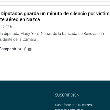
 privados.
Diputados guarda un minuto de silencio por vícti
n entre la sociedad y el afán de fortalecer la democracia, con
nte aéreo en Nazca
entendimiento del proceso parlamentario.
 17:07 h
ra fomentar la participación ciudadana en el proceso de
e la diputada Mady Yonz Núñez de la bancada de Renovación
s ciudadanos.
esidente de la Cámara...
es como aplicaciones móviles con herramientas de visualización
Compartir
de comprensión.
alaciones de CETIC-UNI, los días 20, 21 y 22 de presente en la
uerta 5.
(PVG).
SUSCRIPCIÓN
na web y redes sociales.
Suscríbete con tu correo a