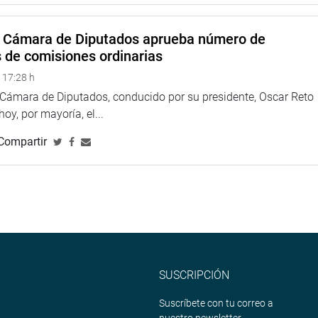
tico que se ha aplicado? 100 diputados y 30 senadores es una
o para responder en las encuestas, dijo la congresista.
a Cámara de Diputados aprueba número de
s de comisiones ordinarias
orta Suero. “Es una propuesta improvisada sin tener en cuenta la
rovisación”, dijo la legisladora al tiempo de observar que se
 17:28 h
a Cámara de Diputados, conducido por su presidente, Oscar Reto
 hoy, por mayoría, el...
jo que no se puede “desdeñar la representatividad, de ninguna
as planteadas por el Ejecutivo se le tiene que acompañar un
Compartir
a.
De Cárdenas señaló que se tiene que analizar el mecanismo de
ave problema de representación.
 Yonhy Lescano Ancieta dijo que es importante la calidad de
l parlamento, subrayando que eso es responsabilidad de los
SUSCRIPCIÓN
ucrados en delitos. No están cumpliendo con las obligaciones
Suscríbete con tu correo a
te problema porque se trata de personas”, dijo el legislador.