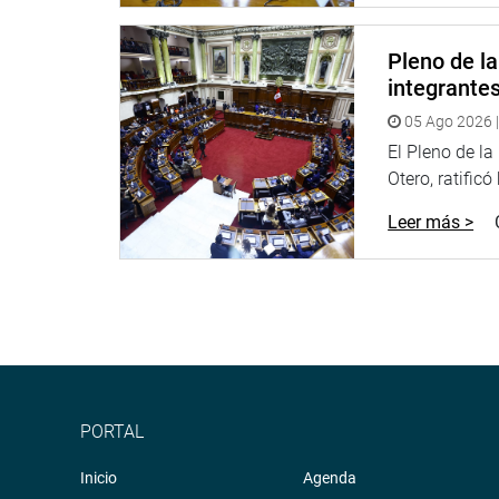
¿Cuál es el criterio demográfico, social, polí
improvisación total que responde a un plan maestr
Pleno de l
integrante
De similar parecer fue la congresista Lourdes Alc
población de cada región en aras de una real imp
05 Ago 2026 |
requiere un análisis más profundo del proyecto.
El Pleno de l
Otero, ratificó
Por su parte, el congresista Gilbert Violeta di
manera” al tiempo de observar que a las reform
Leer más >
conjunto de reformas del Congreso de la Repúblic
A su turno el congresista Alberto de Belaúnde 
elección, de lo contrario se podría generar un gr
Además de la representatividad, el congresista
personas que postulan a ocupar un escaño en e
partidos políticos.
PORTAL
“Acá en éste congreso hay parlamentarios invol
Inicio
Agenda
que la ley impone. La bicameralidad no resuelve es