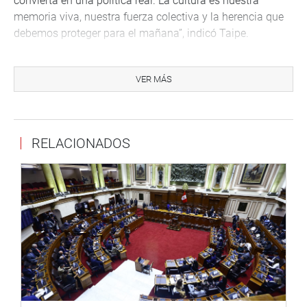
convierta en una política real. La cultura es nuestra
memoria viva, nuestra fuerza colectiva y la herencia que
debemos proteger para el mañana”, indicó Taipe.
En otro momento visitó el distrito de Santa María de
Chicmo, en el marco de sus celebraciones por su 61°
VER MÁS
aniversario.
TACNA
RELACIONADOS
El parlamentario Isaac Mita Alanoca, sostuvo una reunión
con vecinos y autoridades locales del centro urbano de
Tacna, donde se llevó a cabo la primera reunión vecinal
para abordar la problemática del penal de Pocollay,
ubicado actualmente dentro del cerco urbano del distrito.
Durante la sesión, los moradores expresaron su
preocupación por los efectos negativos que genera la
proximidad del establecimiento penitenciario. Al respecto,
el congresista manifestó que tomará en cuenta el pedido