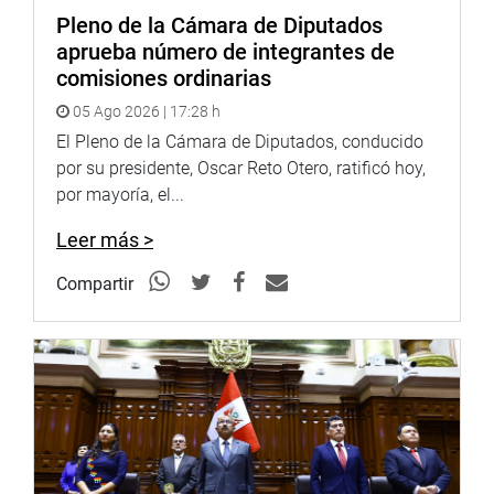
vecinal para establecer las coordinaciones necesarias e
Pleno de la Cámara de Diputados
interinstitucionales para abordar este tema y buscar una
aprueba número de integrantes de
salida.
comisiones ordinarias
En otra actividad, se reunió con los pobladores del
05 Ago 2026 | 17:28 h
PROMUVI Señor de los Milagros, quienes expusieron su
El Pleno de la Cámara de Diputados, conducido
preocupación por la inseguridad ciudadana que afecta a
por su presidente, Oscar Reto Otero, ratificó hoy,
la zona y solicitaron la implementación de una comisaría
por mayoría, el...
que permita fortalecer la presencia policial y garantizar la
tranquilidad de las familias del sector.
Leer más >
PUNO
Compartir
En tanto, el parlamentario Flavio Cruz Mamani, se
constituyó en el distrito de Macraí, provincia de Melgar,
donde sostuvo una reunión con las autoridades y padres
de familia de la Institución Educativa Fe y Alegría, donde
escuchó de las necesidades educativas que requieren
implementar para mejorar la calidad educativa de los
alumnos.