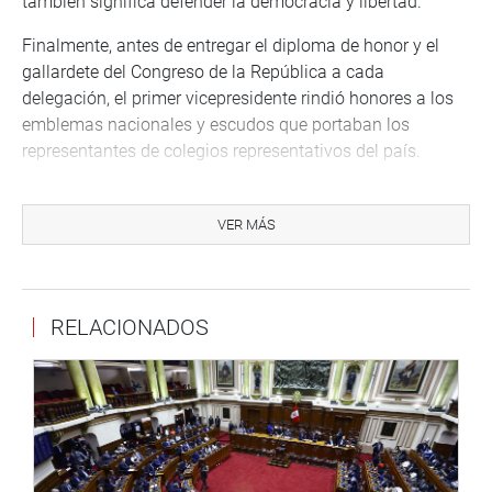
también significa defender la democracia y libertad.
Finalmente, antes de entregar el diploma de honor y el
gallardete del Congreso de la República a cada
delegación, el primer vicepresidente rindió honores a los
emblemas nacionales y escudos que portaban los
representantes de colegios representativos del país.
Al tiempo de agradecer el significativo homenaje a la
bandera, el viceministro de Seguridad Ciudadana, Julio
VER MÁS
Díaz Zulueta, sostuvo que la juventud representa libertad,
justicia y solidaridad, significados heredados de nuestros
héroes que debemos llevar en alto como la bandera
RELACIONADOS
nacional que es símbolo patrio por excelencia.
También participaron en el evento Luis Alberto Quintanilla
Gutiérrez, director regional de Educación de Lima
Metropolitana, Leo Miguel de Paz, regidor de la
Municipalidad de Lima Metropolitana; docentes y
directores de colegios, entre otros.