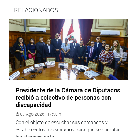
a. Conforme lo acordado en mayoría por la Junta de
RELACIONADOS
Portavoces, se debe seguir con el proceso de selección de
los magistrados del Tribunal Constitucional programado
para los próximos dos días. Esta decisión deberá ser
ratificada por el Pleno del Congreso de la República.
b. El Procurador del Congreso de la República
inmediatamente tomará las acciones legales contra la
Resolución N° 1 emitida por el Tercer Juzgado
Constitucional Transitorio.
c. Procederemos conforme a nuestro derecho a denunciar
Presidente de la Cámara de Diputados
por prevaricato a la jueza que emite la referida resolución
recibió a colectivo de personas con
y, además, se presentará una queja al respectivo órgano
discapacidad
de control interno dentro del propio Poder Judicial.
07 Ago 2026 | 17:50 h
5. El Congreso de la República reitera que es respetuoso
Con el objeto de escuchar sus demandas y
de la separación de poderes y que de ninguna manera
establecer los mecanismos para que se cumplan
pretende el desacato de la Resolución Judicial, sin