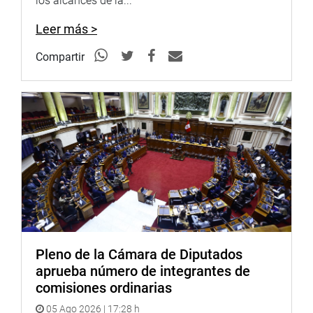
los alcances de la...
embargo, le compete defender sus fueros y competencias
constitucionales establecida claramente en el artículo
Leer más >
201° de la Constitución Política del Perú.
Compartir
Lima, 6 de julio de 2021
CONGRESO DE LA REPÚBLICA
Pleno de la Cámara de Diputados
aprueba número de integrantes de
comisiones ordinarias
05 Ago 2026 | 17:28 h