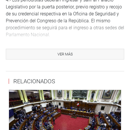
Legislativo por la puerta posterior, previo registro y recojo
de su credencial respectiva en la Oficina de Seguridad y
Prevención del Congreso de la República. El mismo
procedimiento se seguirá para el ingreso a otras sedes del
Parlamento Nacional.
5.- No se permitirá el ingreso de aquellos que no estén
acreditados debidamente, que no cuenten con DNI,
VER MÁS
fotocheck del medio de comunicación, las tres dosis de
vacunas y las mascarillas (1 mascarilla KN95 o 2
quirúrgicas). Además, como ya se venía adoptando antes
RELACIONADOS
de la pandemia, el ingreso es con vestimenta formal.
6.- El toldo que se instaló en el frontis del Palacio
Legislativo para la estancia de los periodistas durante la
vigencia de las medidas sanitarias por la COVID-19, será
retirado.
7.- Se realizarán, a la brevedad posible, los trabajos para