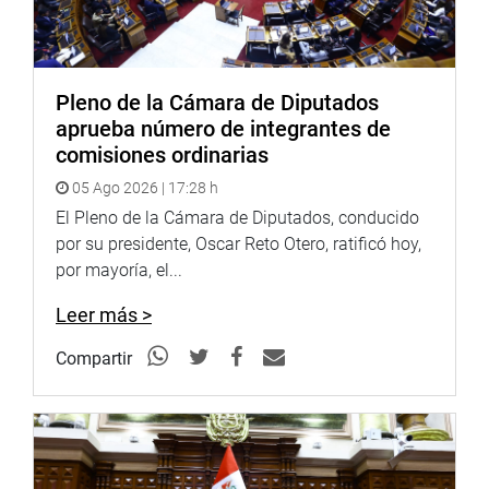
garantizar la seguridad y protección de las galerías del
Hemiciclo Principal de sesiones, recomendados por la
Oficina de Riesgos y Desastres de la Municipalidad
Metropolitana de Lima. De esta manera, se cumplirá con
Pleno de la Cámara de Diputados
el acceso de esas instalaciones para la cobertura
aprueba número de integrantes de
periodística.
comisiones ordinarias
8.- El Congreso de la República reafirma su respeto a la
05 Ago 2026 | 17:28 h
libertad de prensa y de expresión en el país, pilares
El Pleno de la Cámara de Diputados, conducido
fundamentales que sostienen la democracia en el país.
por su presidente, Oscar Reto Otero, ratificó hoy,
por mayoría, el...
CONGRESO DE LA REPÚBLICA
Leer más >
Compartir