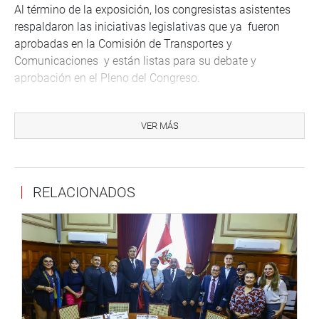
Al término de la exposición, los congresistas asistentes
respaldaron las iniciativas legislativas que ya fueron
aprobadas en la Comisión de Transportes y
Comunicaciones y están listas para su debate y
aprobación en el Pleno del Congreso.
En la reunión también participaron el gobernador regional
de Moquegua y presidente de la Autoridad Portuaria de
VER MÁS
dicha región, Alberto Rodríguez Villanueva; el gobernador
regional de Tacna, Omar Jiménez Flores; y el alcalde
provincial de Ilo, William Valdivia Dávila.
RELACIONADOS
También asistieron los congresistas Carlos Domínguez
Herrera, Úrsula Letona Pereyra, Marco Miyashiro Arashiro,
Guillermo Martorell Sobero, Juan del Águila Cárdenas,
Juan Yuyes Meza y Vicente Zeballos Salinas.
DESPACHO DE LA COMISIÓN